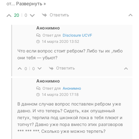
от
…
Развернуть »
Ответить
20
0
Анонимно
Ответ для
Disclosure UCVF
14 марта 2020 13:52
Что если вопрос стоит ребром? Либо ты их ,либо
они тебя — убьют?
Ответить
0
0
Анонимно
Ответ для
Анонимно
14 марта 2020 17:18
В данном случае вопрос поставлен ребром уже
давно. И что теперь? Сидеть, как опущенный
петух, терпила под шконкой пока в тебя плюют и
топчут? Давно уже пора вместо этих разговоров
*** *** ***. Сколько уже можно терпеть?