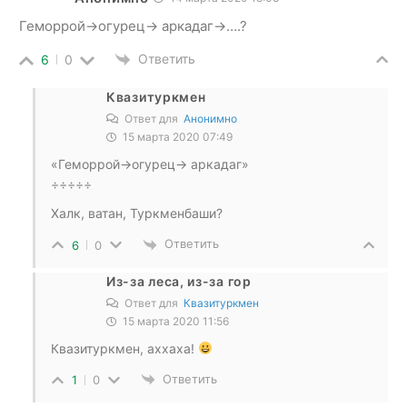
Геморрой->огурец-> аркадаг->….?
Ответить
6
0
Квазитуркмен
Ответ для
Анонимно
15 марта 2020 07:49
«Геморрой->огурец-> аркадаг»
÷÷÷÷÷
Халк, ватан, Туркменбаши?
Ответить
6
0
Из-за леса, из-за гор
Ответ для
Квазитуркмен
15 марта 2020 11:56
Квазитуркмен, аххаха!
Ответить
1
0