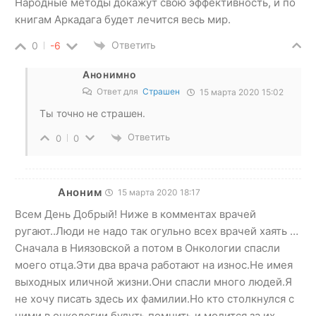
Народные методы докажут свою эффективность, и по
книгам Аркадага будет лечится весь мир.
Ответить
0
-6
Анонимно
Ответ для
Страшен
15 марта 2020 15:02
Ты точно не страшен.
Ответить
0
0
Аноним
15 марта 2020 18:17
Всем День Добрый! Ниже в комментах врачей
ругают..Люди не надо так огульно всех врачей хаять …
Сначала в Ниязовской а потом в Онкологии спасли
моего отца.Эти два врача работают на износ.Не имея
выходных иличной жизни.Они спасли много людей.Я
не хочу писать здесь их фамилии.Но кто столкнулся с
ними в онкологии будуть помнить и молится за их