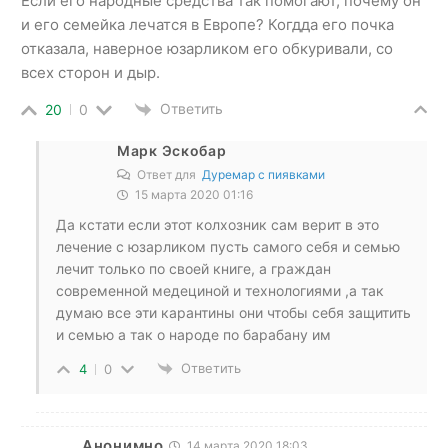
Если его народные средства так помогают, почему он
и его семейка лечатся в Европе? Когдда его почка
отказала, наверное юзарликом его обкуривали, со
всех сторон и дыр.
Ответить
20
0
Марк Эскобар
Ответ для
Дуремар с пиявками
15 марта 2020 01:16
Да кстати если этот колхозник сам верит в это
лечение с юзарликом пусть самого себя и семью
лечит только по своей книге, а граждан
современной медециной и технологиями ,а так
думаю все эти карантины они чтобы себя защитить
и семью а так о народе по барабану им
Ответить
4
0
Анонимно
14 марта 2020 18:03