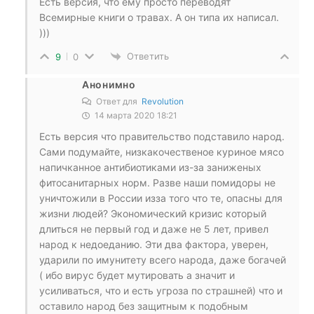
Есть версия, что ему просто переводят
Всемирные книги о травах. А он типа их написал.
)))
Ответить
9
0
Анонимно
Ответ для
Revolution
14 марта 2020 18:21
Есть версия что правительство подставило народ.
Сами подумайте, низкакочественое куриное мясо
напичканное антибиотиками из-за заниженых
фитосанитарных норм. Разве наши помидоры не
уничтожили в России изза того что те, опасны для
жизни людей? Экономический кризис который
длиться не первый год и даже не 5 лет, привел
народ к недоеданию. Эти два фактора, уверен,
ударили по имунитету всего народа, даже богачей
( ибо вирус будет мутировать а значит и
усиливаться, что и есть угроза по страшней) что и
оставило народ без защитным к подобным