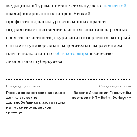
медицины в Туркменистане столкнулась с
нехваткой
квалифицированных кадров. Низкий
профессиональный уровень многих врачей
подталкивает население к использованию народных
средств, в частности, окуриванию юзерликом, который
считается универсальным целительным растением
или использованию
собачьего жира
в качестве
лекарства от туберкулеза.
Предыдущая статья
Следующая статья
Россия предоставит коридор
Здание Академии Госслужбы
для кыргызских
построит ИП «Baýly-Gurluşyk»
дальнобойщиков, застрявших
на туркмено-иранской
границе