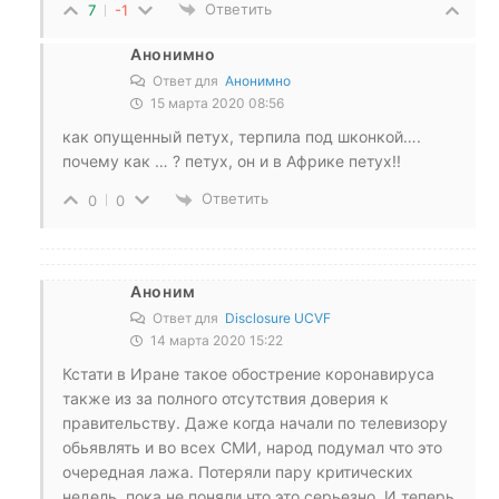
Ответить
7
-1
Анонимно
Ответ для
Анонимно
15 марта 2020 08:56
как опущенный петух, терпила под шконкой….
почему как … ? петух, он и в Африке петух!!
Ответить
0
0
Аноним
Ответ для
Disclosure UCVF
14 марта 2020 15:22
Кстати в Иране такое обострение коронавируса
также из за полного отсутствия доверия к
правительству. Даже когда начали по телевизору
обьявлять и во всех СМИ, народ подумал что это
очередная лажа. Потеряли пару критических
недель, пока не поняли что это серьезно. И теперь