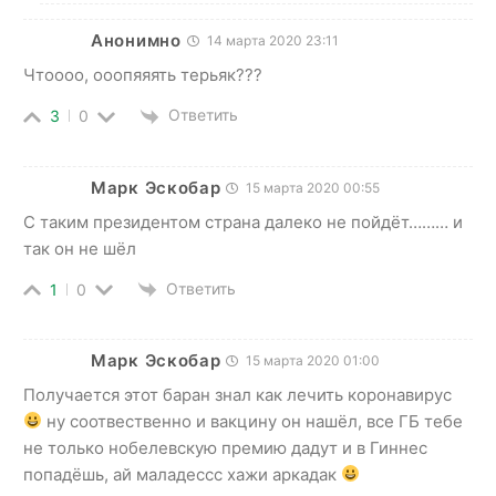
Анонимно
14 марта 2020 23:11
Чтоооо, ооопяяять терьяк???
Ответить
3
0
Марк Эскобар
15 марта 2020 00:55
С таким президентом страна далеко не пойдёт……… и
так он не шёл
Ответить
1
0
Марк Эскобар
15 марта 2020 01:00
Получается этот баран знал как лечить коронавирус
ну соотвественно и вакцину он нашёл, все ГБ тебе
не только нобелевскую премию дадут и в Гиннес
попадёшь, ай маладессс хажи аркадак