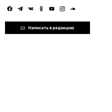
facebook
telegram
vkontakte
odnoklassniki
youtube
instagram
soundcloud
Написать в редакцию