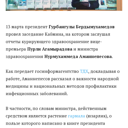
13 марта президент
Гурбангулы Бердымухамедов
провел заседание Кабмина, на котором заслушал
отчеты курирующего здравоохранение вице-
премьера
Пурли Агамырадова
и министра
здравоохранения
Нурмухаммеда Аманнепесова
.
Как передает госинформагентство
ТДХ
, докладывая о
работе, Аманнепесов рассказал о важности народной
медицины и национальных методов профилактики
инфекционных заболеваний.
В частности, по словам министра, действенным
средством является растение
гармала
(юзарлик), о
пользе которого написано в книге президента