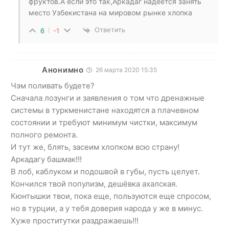
фруктов.А если это так,Аркадаг надеется занять
место Узбекистана на мировом рынке хлопка
Ответить
6
-1
Анонимно
26 марта 2020 15:35
Чэм поливать будете?
Сначала лозунги и заявления о том что дренажные
системы в туркменистане находятся а плачевном
состоянии и требуют минимум чистки, максимум
полного ремонта.
И тут же, блять, засеим хлопком всю страну!
Аркадагу башмак!!!
В лоб, каблуком и подошвой в губы, пусть целует.
Кончился твой популизм, дешёвка ахалская.
Кюнтышки твои, пока еще, пользуются еще спросом,
но в турции, а у тебя доверия народа у же в минус.
Хуже проститутки раздражаешь!!!