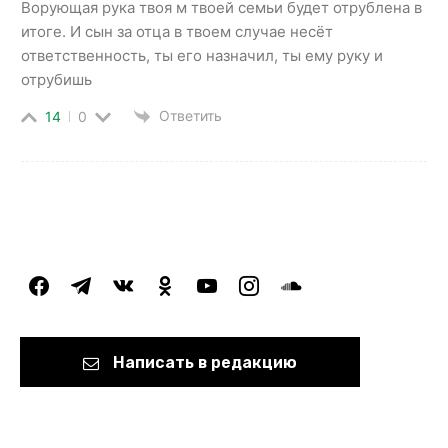
Ворующая рука твоя м твоей семьи будет отрублена в
итоге. И сын за отца в твоем случае несёт
ответственность, ты его назначил, ты ему руку и
отрубишь
Ответить
14
0
facebook
telegram
vkontakte
odnoklassniki
youtube
instagram
soundcloud
Написать в редакцию