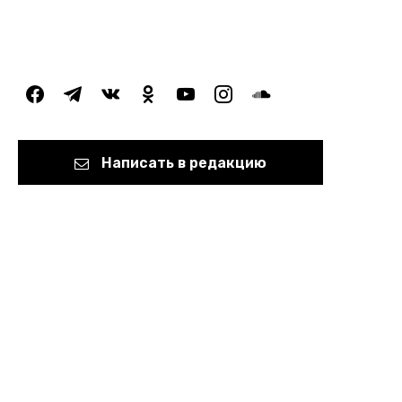
facebook
telegram
vkontakte
odnoklassniki
youtube
instagram
soundcloud
Написать в редакцию