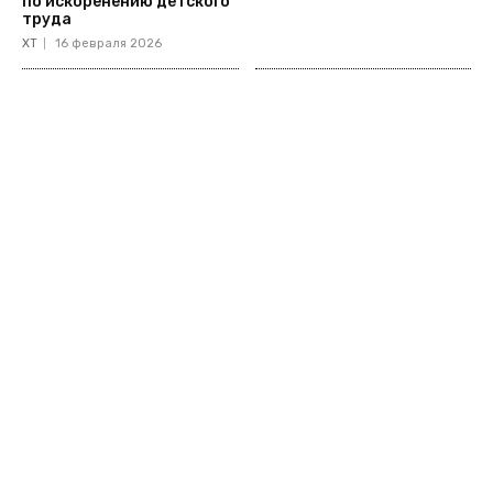
по искоренению детского
труда
ХТ
16 февраля 2026