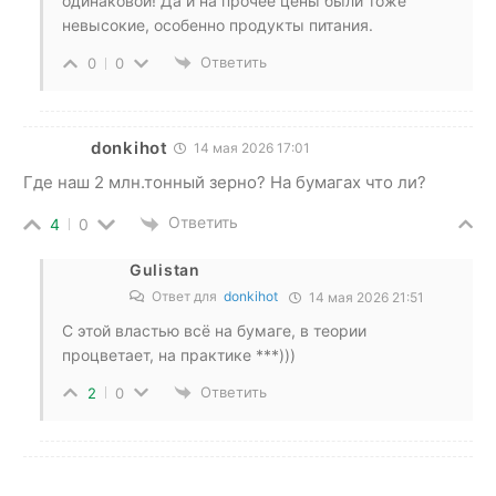
одинаковой! Да и на прочее цены были тоже
невысокие, особенно продукты питания.
Ответить
0
0
donkihot
14 мая 2026 17:01
Где наш 2 млн.тонный зерно? На бумагах что ли?
Ответить
4
0
Gulistan
Ответ для
donkihot
14 мая 2026 21:51
С этой властью всё на бумаге, в теории
процветает, на практике ***)))
Ответить
2
0