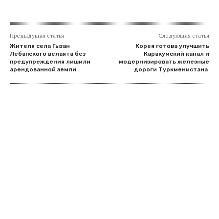
Предыдущая статья
Следующая статья
Жителя села Гызан
Корея готова улучшить
Лебапского велаята без
Каракумский канал и
предупреждения лишили
модернизировать железные
арендованной земли
дороги Туркменистана