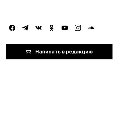
facebook
telegram
vkontakte
odnoklassniki
youtube
instagram
soundcloud
Написать в редакцию