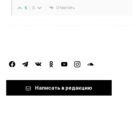
Ответить
5
0
facebook
telegram
vkontakte
odnoklassniki
youtube
instagram
soundcloud
Написать в редакцию