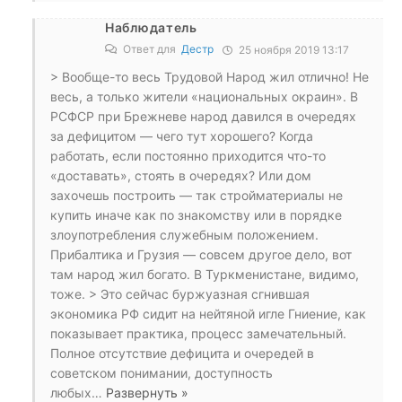
Наблюдатель
Ответ для
Дестр
25 ноября 2019 13:17
> Вообще-то весь Трудовой Народ жил отлично! Не
весь, а только жители «национальных окраин». В
РСФСР при Брежневе народ давился в очередях
за дефицитом — чего тут хорошего? Когда
работать, если постоянно приходится что-то
«доставать», стоять в очередях? Или дом
захочешь построить — так стройматериалы не
купить иначе как по знакомству или в порядке
злоупотребления служебным положением.
Прибалтика и Грузия — совсем другое дело, вот
там народ жил богато. В Туркменистане, видимо,
тоже. > Это сейчас буржуазная сгнившая
экономика РФ сидит на нейтяной игле Гниение, как
показывает практика, процесс замечательный.
Полное отсутствие дефицита и очередей в
советском понимании, доступность
любых
…
Развернуть »