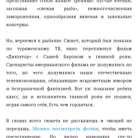
представляют собой жалкое зрелище: пустые ячейки,
засохшая «свежая рыба», немногочисленная
замороженная, однообразная вяленая и залежалые
консервы.
Но, вернемся к рыбалке. Сюжет, который был показан
по туркменскому ТВ, явно переплюнул фильм
«Диктатор» с Сашей Бароном в главной роли.
Сценаристы американского фильма не додумались до
того, до чего додумались наши отечественные
телевизионщики, обладающие искрометным юмором
и безграничной фантазией. Вот уж показали ребята
класс, да и исполнитель главной роли не подвел,
играя самого себя. Есть чем гордиться.
В словах всего сюжета не расскажешь и эмоций не
передашь.
Можно посмотреть фотки
, чтобы иметь
представление. Но видео наверняка где-то