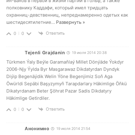
ин-ванов в первой в жизни партии в гольф, а также
полковнику Каддафи, который имел тридцать
охранниц-девственниц, непреднамеренно одетых как
шестидесятилетние
…
Развернуть »
Ответить
0
0
Tejenli Grajdanin
19 июля 2014 20:38
Türkmen Ýaly Beýle Garamaňlaý Millet Dönýäde Ýokdyr
2006-Njy Ýylda Byr Masgarawaz Dikdatyrdan Dyndyk
Diýip Begenäýdik Welin Ýöne Begenjimiz Soň Aga
Öwürldi Sepäbi Başyzymyň Tarapdarlary Häkimlige Öňkü
Dikatyrdanam Beter Şöhrat Pazar Sadis Dikdatyry
Häkimlige Getirdiler.
Ответить
0
0
Анонимно
19 июля 2014 21:54