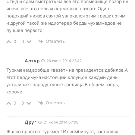
Стыд и срам смотреть на все это посмешище позор не
иначе все это нельзя нормально назвать.Один
подохший ниязов святой увлекался этим грешит этим
и другой такой же идиотерер бердымухаммедов не
лучшее первого.
Ответить
0
0
Артур
20 июля 2014 22:42
Туркменам,вообще «везёт» на президентов дебилов.А
этот бердимуха настоящий клоун,он каждый день
устраивает народу тупые зрелища.В общем зверь,
короче.
Ответить
0
0
Друг
21 июля 2014 07:08
Жалко простых туркмен! Их зомбируют, заставляя