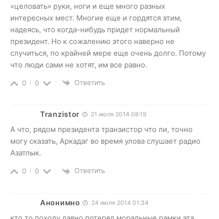
«целовать» руки, ноги и еще много разных
интересных мест. Многие еще и гордятся этим,
надеясь, что когда-нибудь придет нормальный
президент. Но к сожалению этого наверно не
случиться, по крайней мере еще очень долго. Потому
что люди сами не хотят, им все равно.
Ответить
0
0
Tranzistor
21 июля 2014 08:19
А что, рядом президента транзистор что ли, точно
могу сказать, Аркадаг во время улова слушает радио
Азатлык.
Ответить
0
0
Анонимно
24 июля 2014 01:34
кто то походу давно потерял моральные рамки,эта