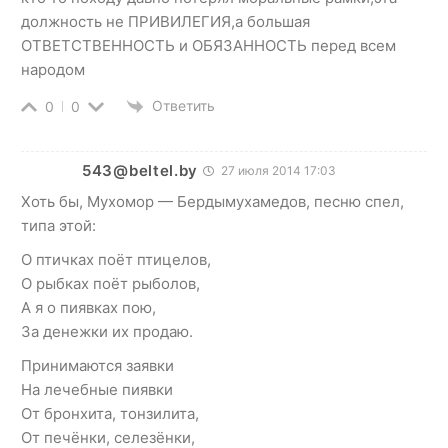
должность не ПРИВИЛЕГИЯ,а большая
ОТВЕТСТВЕННОСТЬ и ОБЯЗАННОСТЬ перед всем
народом
Ответить
0
0
543@beltel.by
27 июля 2014 17:03
Хоть бы, Мухомор — Бердымухамедов, песню спел,
типа этой:
О птичках поёт птицелов,
О рыбках поёт рыболов,
А я о пиявках пою,
За денежки их продаю.
Принимаются заявки
На лечебные пиявки
От бронхита, тонзилита,
От печёнки, селезёнки,