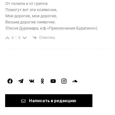
От полипа и от гриппа
Помогут вот эти козявочки,
Мои дорогие, мои дорогие,
Весьма дорогие пиявочки.
(Песня Дуремара, к/ф «Приключения Буратино»)
Ответить
0
0
facebook
telegram
vkontakte
odnoklassniki
youtube
instagram
soundcloud
Написать в редакцию