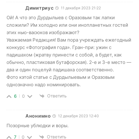
Димитриус
11 декабря 2023 21:22
Ой! А что это Дурдылыев с Оразовым так лапки
сложили? Им холодно или они инопланетных гостей
этих нью-васюков изображают?
Уважаемая Редакция! Вам пора учреждать ежегодный
конкурс «Фотография года». Гран-при: ужин с
падишахом (жратву принести с собой, а будет, как
обычно, пластиковая бутафорская). 2-е и 3-е место —
два и один поцелуй падишаха соответственно.
Фото кэтой статье с Дурдылыевым и Оразовым
однозначно надо номинировать.
Ответить
6
0
Анонимно
12 декабря 2023 12:40
Позорные ублюдки и воры.
Ответить
7
0