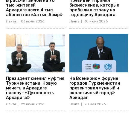
В рассчитанном на 70
Президент принял
тыс. жителей
бизнесменов, которые
Аркадаге всего 4 тыс.
прибыли в страну на
абонентов «Алтын Асыр»
годовщину Аркадага
Лента
03 июля 2026
Лента
30 июня 2026
Президент сменил муфтия
На Всемирном форуме
Туркменистана. Новую
городов Туркменистан
мечеть в Аркадаге
презентовал «умный и
назовут «Духовность
экологичный город»
Аркадага»
Аркадаг
Лента
22 июня 2026
Лента
20 мая 2026