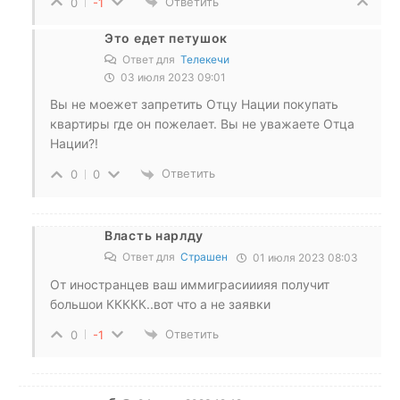
Ответить
0
-1
Это едет петушок
Ответ для
Телекечи
03 июля 2023 09:01
Вы не моежет запретить Отцу Нации покупать
квартиры где он пожелает. Вы не уважаете Отца
Нации?!
Ответить
0
0
Власть нарлду
Ответ для
Страшен
01 июля 2023 08:03
От иностранцев ваш иммиграсииияя получит
большои ККККК..вот что а не заявки
Ответить
0
-1