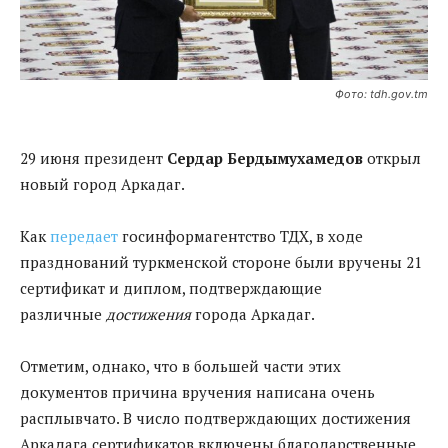
Фото: tdh.gov.tm
29 июня президент
Сердар Бердымухамедов
открыл
новый город Аркадаг.
Как
передает
госинформагентство ТДХ, в ходе
празднований туркменской стороне были вручены 21
сертификат и диплом, подтверждающие
различные
достижения
города Аркадаг.
Отметим, однако, что в большей части этих
документов причина вручения написана очень
расплывчато. В число подтверждающих достижения
Аркадага сертификатов включены благодарственные