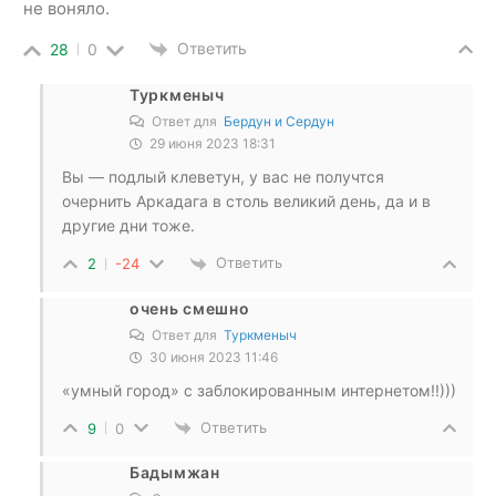
не воняло.
Ответить
28
0
Туркменыч
Ответ для
Бердун и Сердун
29 июня 2023 18:31
Вы — подлый клеветун, у вас не получтся
очернить Аркадага в столь великий день, да и в
другие дни тоже.
Ответить
2
-24
очень смешно
Ответ для
Туркменыч
30 июня 2023 11:46
«умный город» с заблокированным интернетом!!)))
Ответить
9
0
Бадымжан