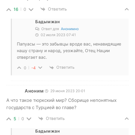
Ответить
16
0
Бадымжан
Ответ для
Анонимно
02 июля 2023 07:41
Папуасы — это забывцы вроде вас, ненавидящие
нашу страну и народ, уезжайте, Отец Нации
отвергает вас.
Ответить
0
-4
Аноним
29 июня 2023 20:01
А что такое тюркский мир? Сборище непонятных
государств с Турцией во главе?
Ответить
5
0
Бадымжан