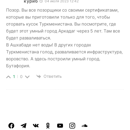
куриб
04 июля 2023 12:42
Позор. Вы все позорщики со своими сертификатами,
которые вы приготовили только для того, чтобы
оторвать кусок Туркменистана. Вы посмотрите, где
будет этот умный город Аркадаг через 5 лет. Там все
будет разваливаться.
В Ашхабаде нет воды! В других городах
Туркменистана голод, разваливается инфраструктура,
воровство. А здесь построили умный город.
Бутафория.
Ответить
1
0
facebook
telegram
vkontakte
odnoklassniki
youtube
instagram
soundcloud