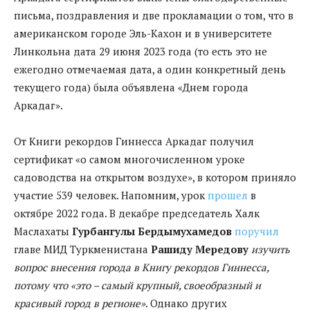
письма, поздравления и две прокламации о том, что в
американском городе Эль-Кахон и в университете
Линкольна дата 29 июня 2023 года (то есть это не
ежегодно отмечаемая дата, а один конкретный день
текущего года) была объявлена «Днем города
Аркадаг».
От Книги рекордов Гиннесса Аркадаг получил
сертификат «о самом многочисленном уроке
садоводства на открытом воздухе», в котором приняло
участие 539 человек. Напомним, урок
прошел
в
октябре 2022 года. В декабре председатель Халк
Маслахаты
Гурбангулы Бердымухамедов
поручил
главе МИД Туркменистана
Рашиду Мередову
изучить
вопрос внесения города в Книгу рекордов Гиннесса,
потому что «это – самый крупный, своеобразный и
красивый город в регионе»
. Однако других