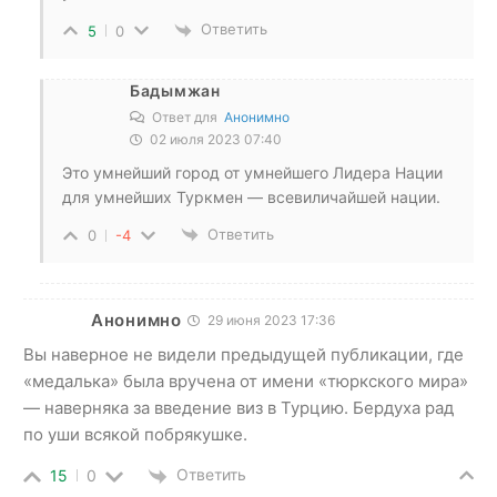
Ответить
5
0
Бадымжан
Ответ для
Анонимно
02 июля 2023 07:40
Это умнейший город от умнейшего Лидера Нации
для умнейших Туркмен — всевиличайшей нации.
Ответить
0
-4
Анонимно
29 июня 2023 17:36
Вы наверное не видели предыдущей публикации, где
«медалька» была вручена от имени «тюркского мира»
— наверняка за введение виз в Турцию. Бердуха рад
по уши всякой побрякушке.
Ответить
15
0