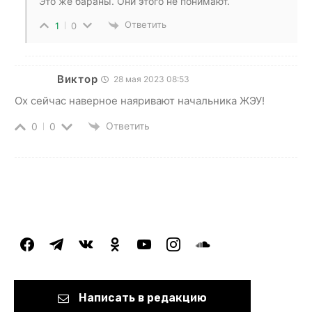
Это же бараны. Они этого не понимают.
Ответить
1
0
Виктор
28 мая 2023 08:53
Ох сейчас наверное наяривают начальника ЖЭУ!
Ответить
0
0
facebook
telegram
vkontakte
odnoklassniki
youtube
instagram
soundcloud
Написать в редакцию