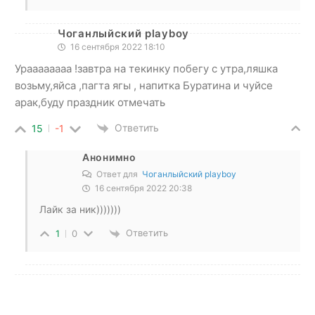
Чоганлыйский playboy
16 сентября 2022 18:10
Ураааааааа !завтра на текинку побегу с утра,ляшка
возьму,яйса ,пагта ягы , напитка Буратина и чуйсе
арак,буду праздник отмечать
Ответить
15
-1
Анонимно
Ответ для
Чоганлыйский playboy
16 сентября 2022 20:38
Лайк за ник)))))))
Ответить
1
0