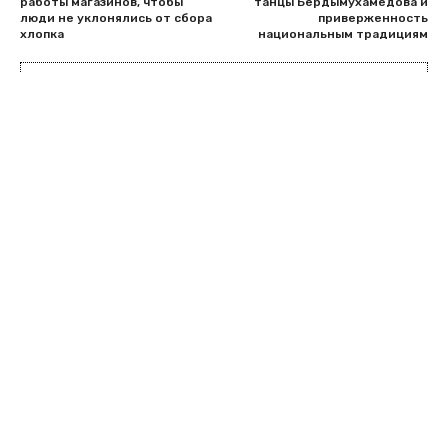
работы магазинов, чтобы
танцы Бердымухамедова и
люди не уклонялись от сбора
приверженность
хлопка
национальным традициям