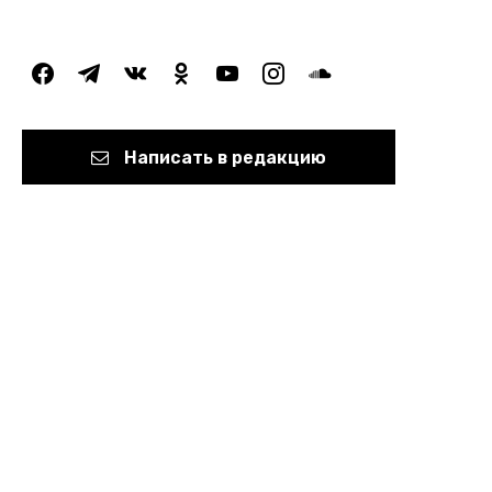
facebook
telegram
vkontakte
odnoklassniki
youtube
instagram
soundcloud
Написать в редакцию