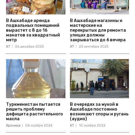
В Ашхабаде аренда
В Ашхабаде магазины и
подвальных помещений
мастерские на
вырастет с 8 до 16
перекрытых для ремонта
манатов за квадратный
улицах должны
метр
закрываться до 6 вечера
ХТ
26 декабря 2025
ХТ
23 сентября 2025
Туркменистан пытается
В очередях за мукой в
решить проблему
Ашхабаде постоянно
дефицита растительного
возникают споры и ругань
масла
(аудио)
Хроника
06 ноября 2024
ХТ
10 ноября 2022