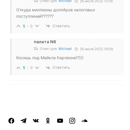
Ответ для
Michael
26 июля 2022 13:56
Откуда миллионы доллАров налоговых
поступлений??????
Ответить
5
0
палата N6
Ответ для
Michael
26 июля 2022 16:08
Косишь под Майкла Карлеоне!?)))
Ответить
5
0
facebook
telegram
vkontakte
odnoklassniki
youtube
instagram
soundcloud