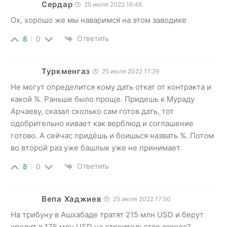
Сердар
25 июля 2022 16:46
Ох, хорошо же мы наваримся на этом заводике
Ответить
8
0
Туркменгаз
25 июля 2022 17:29
Не могут определится кому дать откат от контракта и
какой %. Раньше было проще. Придешь к Мураду
Арчаеву, сказал сколько сам готов дать, тот
одобрительно кивает как верблюд и соглашение
готово. А сейчас придёшь и боишься назвать %. Потом
во второй раз уже башлык уже не принимает.
Ответить
8
0
Вепа Хаджиев
25 июля 2022 17:50
На трибуну в Ашхабаде тратят 215 млн USD и берут
кредит в 175 млн USD на строительство завода?