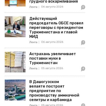
грудного вскармливания
06 августа 2026
Лента
0
Действующий
председатель ОБСЕ провел
переговоры с президентом
Туркменистана и главой
МИД
06 августа 2026
Лента
1
Астрахань увеличивает
поставки муки в
Туркменистан
05 августа 2026
Лента
4
В Дашогузском
велаяте построят
предприятие по
производству аммиачной
селитры и карбамида
05 августа 2026
Лента
0