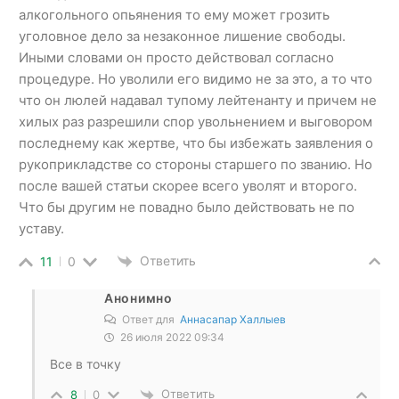
алкогольного опьянения то ему может грозить
уголовное дело за незаконное лишение свободы.
Иными словами он просто действовал согласно
процедуре. Но уволили его видимо не за это, а то что
что он люлей надавал тупому лейтенанту и причем не
хилых раз разрешили спор увольнением и выговором
последнему как жертве, что бы избежать заявления о
рукоприкладстве со стороны старшего по званию. Но
после вашей статьи скорее всего уволят и второго.
Что бы другим не повадно было действовать не по
уставу.
Ответить
11
0
Анонимно
Ответ для
Аннасапар Халлыев
26 июля 2022 09:34
Все в точку
Ответить
8
0