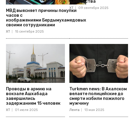
начальства
ХТ
09 сентября 2025
МВД выясняет причины покупки
часов с
изображениями Бердымухамедовых
своими сотрудниками
ХТ
15 сентября 2025
Проводы в армию на
Turkmen news: В Ахалском
вокзале Ашхабада
велаяте полицейские до
завершились
смерти избили пожилого
задержанием 15 человек
мужчину
ХТ
01 июля 2025
Лента
13 мая 2025