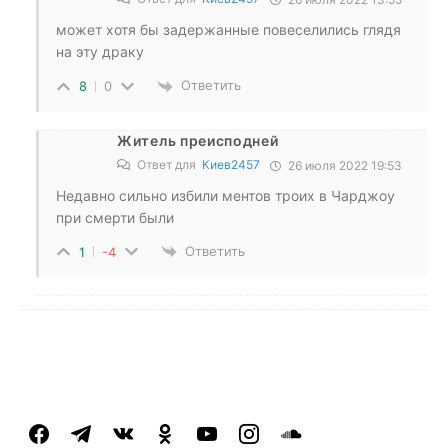
может хотя бы задержанные повеселились глядя
на эту драку
Ответить
8
0
Житель преисподней
Ответ для
Киев2457
26 июля 2022 19:53
Недавно сильно избили ментов троих в Чарджоу
при смерти были
Ответить
1
-4
facebook
telegram
vkontakte
odnoklassniki
youtube
instagram
soundcloud