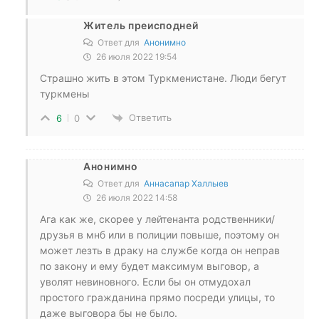
Житель преисподней
Ответ для
Анонимно
26 июля 2022 19:54
Страшно жить в этом Туркменистане. Люди бегут
туркмены
Ответить
6
0
Анонимно
Ответ для
Аннасапар Халлыев
26 июля 2022 14:58
Ага как же, скорее у лейтенанта родственники/
друзья в мнб или в полиции повыше, поэтому он
может лезть в драку на службе когда он неправ
по закону и ему будет максимум выговор, а
уволят невиновного. Если бы он отмудохал
простого гражданина прямо посреди улицы, то
даже выговора бы не было.