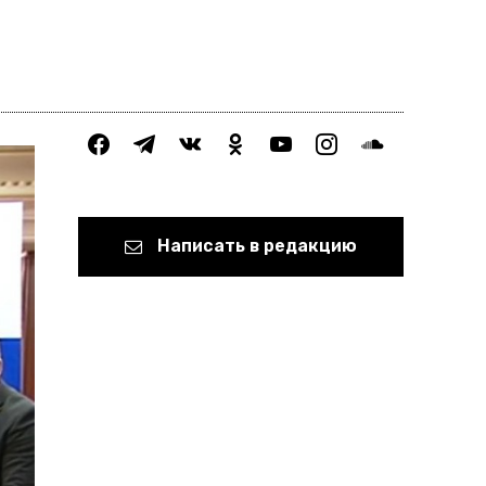
facebook
telegram
vkontakte
odnoklassniki
youtube
instagram
soundcloud
Написать в редакцию