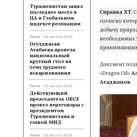
Туркменистан занял
Справка ХТ
. 
последнее место в
ЦА в Глобальном
согласно кото
индексе релокации
добычу природ
Лента
06 августа 2026
необходимых т
Огулджахан
принимающим 
Атабаева провела
национальный
круглый стол на
Документ под
тему грудного
вскармливания
«Dragon Oil»
А
Агаджанов
.
Лента
06 августа 2026
Действующий
председатель ОБСЕ
провел переговоры с
президентом
Туркменистана и
главой МИД
Лента
05 августа 2026