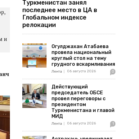
Туркменистан занял
последнее место в ЦА в
ор,
Глобальном индексе
релокации
м и
Огулджахан Атабаева
провела национальный
круглый стол на тему
грудного вскармливания
06 августа 2026
Лента
0
анч
Действующий
председатель ОБСЕ
провел переговоры с
президентом
Туркменистана и главой
МИД
06 августа 2026
Лента
1
Астрахань увеличивает