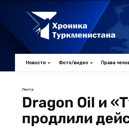
Новости
Фото/видео
Права чело
Лента
Dragon Oil и «
продлили дейс