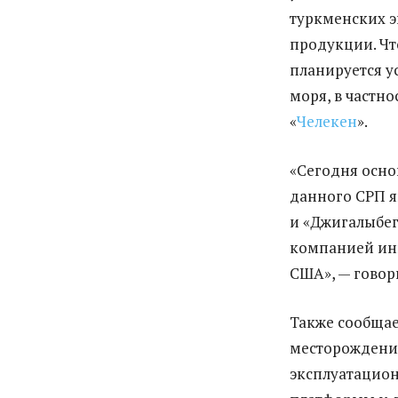
туркменских э
продукции. Чт
планируется у
моря, в частн
«
Челекен
».
«Сегодня осно
данного СРП я
и «Джигалыбег»
компанией инв
США», — говор
Также сообщае
месторождени
эксплуатацион