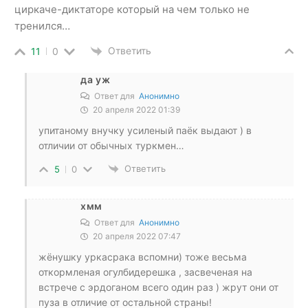
циркаче-диктаторе который на чем только не
тренился…
Ответить
11
0
да уж
Ответ для
Анонимно
20 апреля 2022 01:39
упитаному внучку усиленый паёк выдают ) в
отличии от обычных туркмен…
Ответить
5
0
хмм
Ответ для
Анонимно
20 апреля 2022 07:47
жёнушку уркасрака вспомни) тоже весьма
откормленая огулбидерешка , засвеченая на
встрече с эрдоганом всего один раз ) жрут они от
пуза в отличие от остальной страны!