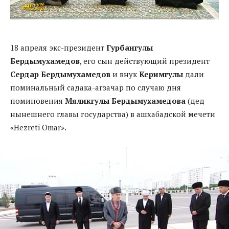
18 апреля экс-президент
Гурбангулы
Бердымухамедов
, его сын действующий президент
Сердар Бердымухамедов
и внук
Керимгулы
дали
поминальный садака-агзачар по случаю дня
поминовения
Мяликгулы Бердымухамедова
(дед
нынешнего главы государства) в ашхабадской мечети
«Hezreti Omar».