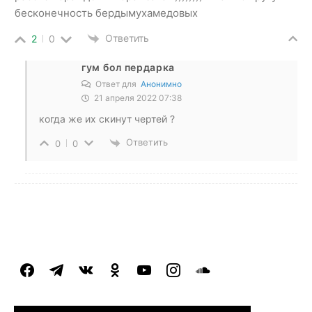
бесконечность бердымухамедовых
Ответить
2
0
гум бол пердарка
Ответ для
Анонимно
21 апреля 2022 07:38
когда же их скинут чертей ?
Ответить
0
0
facebook
telegram
vkontakte
odnoklassniki
youtube
instagram
soundcloud