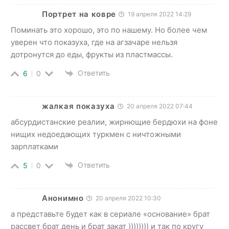
Портрет на ковре
19 апреля 2022 14:29
Поминать это хорошо, это по нашему. Но более чем
уверен что показуха, где на агзачаре нельзя
дотронутся до еды, фрукты из пластмассы.
Ответить
6
0
жалкая показуха
20 апреля 2022 07:44
абсурдистанские реалии, жирнющие бердюхи на фоне
нищих недоедающих туркмен с ничтожными
зарплатками
Ответить
5
0
Анонимно
20 апреля 2022 10:30
а представьте будет как в сериале «основание» брат
рассвет брат день и брат закат )))))))) и так по кругу