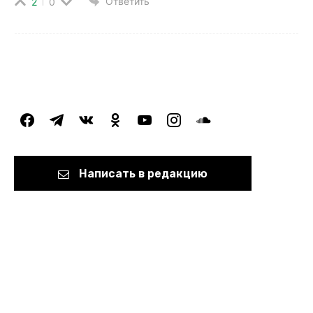
Ответить
2
0
facebook
telegram
vkontakte
odnoklassniki
youtube
instagram
soundcloud
Написать в редакцию