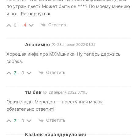
по утрам пьет? Может быть он ***? По моему мнению
и по
…
Развернуть »
Ответить
0
-4
Анонимно
28 апреля 2022 01:37
Хорошая инфа про MXMшника. Ну теперь держись
собака.
Ответить
2
0
тм бек
28 апреля 2022 07:05
Оразгельды Мередов — преступная мразь !
обязательно ответит!
Ответить
2
0
Казбек Барандукулович