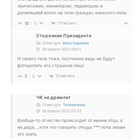
прическами, маникюром, педикюром и
депиляцией волос на теле граждан женского пола.
Ответить
15
0
Сторонник Президента
Ответ для
Вепа Хаджиев
28 апреля 2022 08:01
И своего тела тоже, постоянно ведь не будут
фотошопить это страшное лицо
Ответить
3
0
ЧК не дремлет
Ответ для
Телекенезис
28 апреля 2022 07:32
Вообще-то отчество происходит от имени отца, а
не деда…,хотя что говорить откуда *** попа лизам
это знать