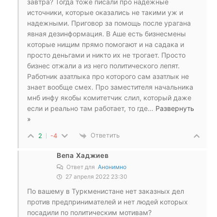
завтра? Тогда тоже писали про надежные
источники, которые оказались не такими уж и
надежными. Приговор за помощь после урагана
явная дезинформация. В Аше есть бизнесмены
которые нищим прямо помогают и на садака и
просто деньгами и никто их не трогает. Просто
бизнес отжали а из него политического лепят.
Работник азатлыка про которого сам азатлык не
знает вообще смех. Про заместителя начальника
мнб инфу якобы комитетчик слил, который даже
если и реально там работает, то где
…
Развернуть
»
Ответить
2
-4
Вепа Хаджиев
Ответ для
Анонимно
27 апреля 2022 23:30
По вашему в Туркменистане нет заказных дел
против предпринимателей и нет людей которых
посадили по политическим мотивам?