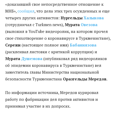
«доказавший свое непосредственное отношение к
МНБ»,
сообщил
, что дела этих трех осужденных и еще
четырех других активистов:
Нургельды
Халыкова
(сотрудничал с Turkmen news),
Мурата
Овезова
(выложил в YouTube видеоролик, на котором прочел
свое стихотворение о коронавирусе в Туркменистане),
Сережи
(настоящее полное имя)
Бабаниязова
(расклеивал листовки с критикой коррупции) и
Мурата
Душемова
(опубликовал ряд видеороликов
об эпидемии коронавируса в Туркменистане) вел
заместитель главы Министерства национальной
безопасности Туркменистана
Оразгельды Мередов.
По информации источника, Мередов курировал
работу по фабрикации дел против активистов и
принимал участие в их допросах.