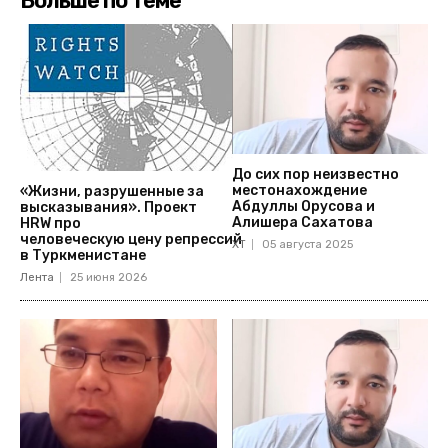
Больше по теме
До сих пор неизвестно
местонахождение
«Жизни, разрушенные за
Абдуллы Орусова и
высказывания». Проект
Алишера Сахатова
HRW про
человеческую цену репрессий
ХТ
05 августа 2025
в Туркменистане
Лента
25 июня 2026