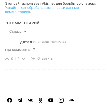
Этот сайт использует Akismet для борьбы со спамом.
Узнайте, как обрабатываются ваши данные
комментариев
.
1
КОММЕНТАРИЙ
Старые
дятел
28 июня 2026 22:44
где комменты…?
Ответить
0
0
facebook
telegram
vkontakte
odnoklassniki
youtube
instagram
soundcloud