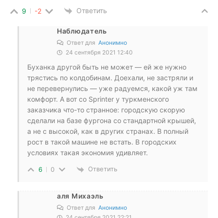
Ответить
9
-2
Наблюдатель
Ответ для
Анонимно
24 сентября 2021 12:40
Буханка другой быть не может — ей же нужно
трястись по колдобинам. Доехали, не застряли и
не перевернулись — уже радуемся, какой уж там
комфорт. А вот со Sprinter у туркменского
заказчика что-то странное: городскую скорую
сделали на базе фургона со стандартной крышей,
а не с высокой, как в других странах. В полный
рост в такой машине не встать. В городских
условиях такая экономия удивляет.
Ответить
6
0
аля Михаэль
Ответ для
Анонимно
24 сентября 2021 22:21