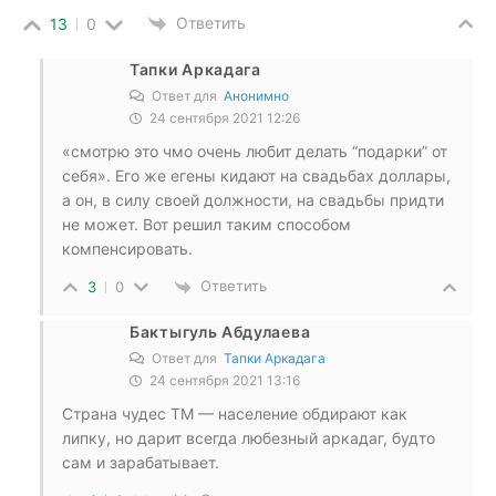
Ответить
13
0
Тапки Аркадага
Ответ для
Анонимно
24 сентября 2021 12:26
«смотрю это чмо очень любит делать “подарки” от
себя». Его же егены кидают на свадьбах доллары,
а он, в силу своей должности, на свадьбы придти
не может. Вот решил таким способом
компенсировать.
Ответить
3
0
Бактыгуль Абдулаева
Ответ для
Тапки Аркадага
24 сентября 2021 13:16
Страна чудес ТМ — население обдирают как
липку, но дарит всегда любезный аркадаг, будто
сам и зарабатывает.