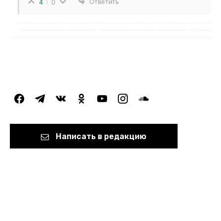
Ответить
4
0
facebook
telegram
vkontakte
odnoklassniki
youtube
instagram
soundcloud
Написать в редакцию