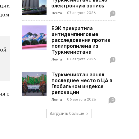
кции
электронную запись
07 августа 2026
одом
Лента
0
ЕЭК прекратила
антидемпинговые
расследования против
полипропилена из
ной
Туркменистана
07 августа 2026
Лента
1
Туркменистан занял
последнее место в ЦА в
Глобальном индексе
релокации
ия о
06 августа 2026
Лента
10
Загрузить больше