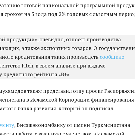
плуатацию готовой национальной программной проду
я сроком на 3 года под 2% годовых с льготным пери
й продукции», очевидно, относят производства
ющих, а также экспортных товаров. О государствен
чного кредитования таких производств
сообщило
ентство Fitch, в своем анализе при выдаче
 кредитного рейтинга «B+».
ухамедов также представил отцу проект Распоряжен
кменистана в Исламской Корпорации финансирования
мского банка развития, который он подписал.
менту
, Внеэшэкономбанку от имени Туркменистана
вести работу, связанную с членством в Исламской