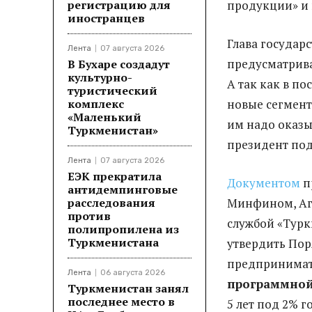
регистрацию для
продукции» и 
иностранцев
Глава государ
Лента
07 августа 2026
предусматрива
В Бухаре создадут
культурно-
А так как в п
туристический
комплекс
новые сегмен
«Маленький
им надо оказы
Туркменистан»
президент под
Лента
07 августа 2026
ЕЭК прекратила
Документом
п
антидемпинговые
расследования
Минфином, Аг
против
службой «Турк
полипропилена из
Туркменистана
утвердить Пор
предпринимате
Лента
06 августа 2026
программной
Туркменистан занял
последнее место в
5 лет под 2% г