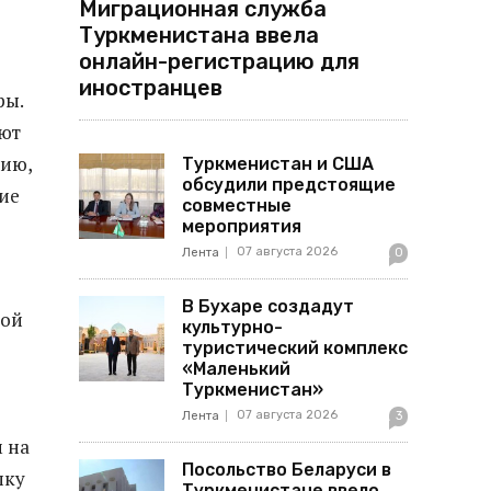
Миграционная служба
Туркменистана ввела
онлайн-регистрацию для
иностранцев
ры.
ают
цию,
Туркменистан и США
обсудили предстоящие
ие
совместные
мероприятия
07 августа 2026
Лента
0
В Бухаре создадут
ной
культурно-
туристический комплекс
«Маленький
Туркменистан»
07 августа 2026
Лента
3
 на
Посольство Беларуси в
пку
Туркменистане ввело