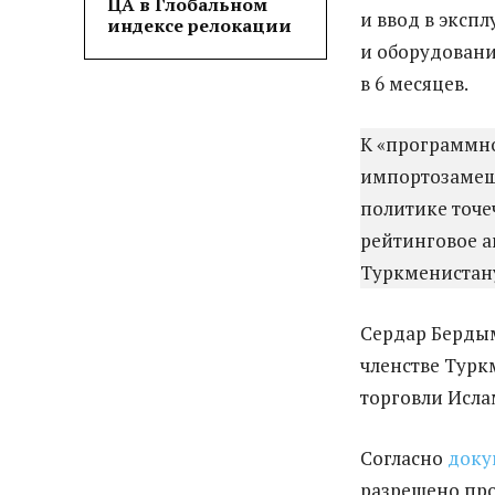
ЦА в Глобальном
и ввод в экс
индексе релокации
и оборудовани
в 6 месяцев.
К «программно
импортозамеща
политике точе
рейтинговое аг
Туркменистану
Сердар Бердым
членстве Тур
торговли Исла
Согласно
доку
разрешено про