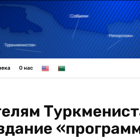
E
T
века
О нас
n
u
елям Туркменист
g
r
оздание «програм
l
k