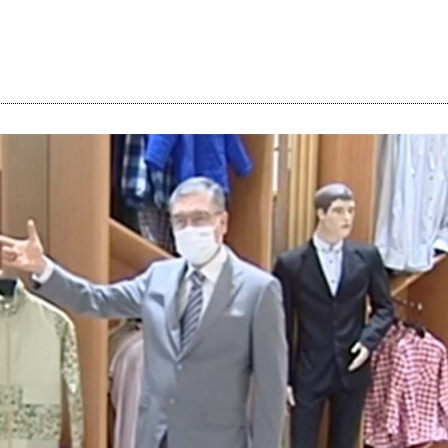
i
m
s
e
h
n
c
e