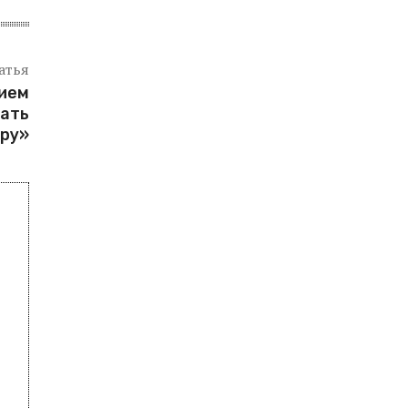
атья
ием
дать
ру»