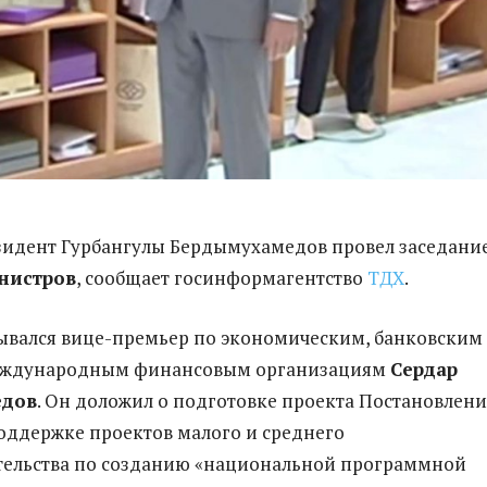
езидент Гурбангулы Бердымухамедов провел заседани
нистров
, сообщает госинформагентство
ТДХ
.
ывался вице-премьер по экономическим, банковским
еждународным финансовым организациям
Сердар
едов
. Он доложил о подготовке проекта Постановлени
ддержке проектов малого и среднего
ельства по созданию «национальной программной