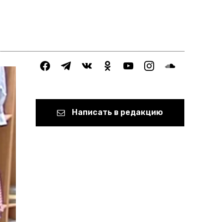
facebook
telegram
vkontakte
odnoklassniki
youtube
instagram
soundcloud
Написать в редакцию