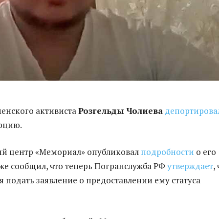
менского активиста
Розгельды Чолиева
депортирова
урцию.
й центр «Мемориал» опубликовал
подробности
о его
кже сообщил, что теперь Погранслужба РФ
утверждает
,
я подать заявление о предоставлении ему статуса