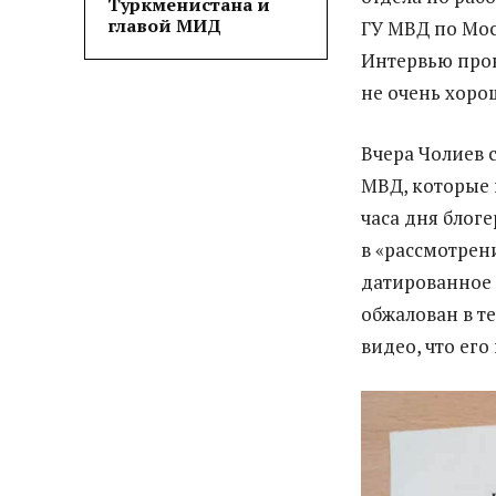
Туркменистана и
главой МИД
ГУ МВД по Мо
Интервью пров
не очень хоро
Вчера Чолиев 
МВД, которые 
часа дня блог
в «рассмотрен
датированное 
обжалован в т
видео, что его