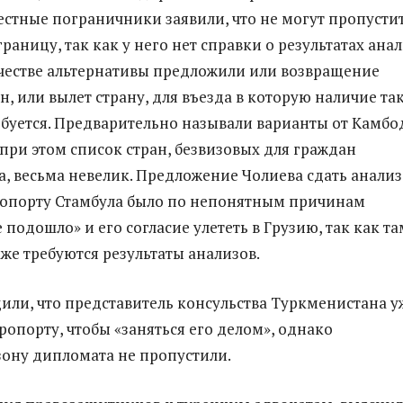
стные пограничники заявили, что не могут пропусти
границу, так как у него нет справки о результатах ана
ачестве альтернативы предложили или возвращение
н, или вылет страну, для въезда в которую наличие та
ебуется. Предварительно называли варианты от Камб
 при этом список стран, безвизовых для граждан
, весьма невелик. Предложение Чолиева сдать анализ
ропорту Стамбула было по непонятным причинам
 подошло» и его согласие улететь в Грузию, так как та
кже требуются результаты анализов.
или, что представитель консульства Туркменистана у
ропорту, чтобы «заняться его делом», однако
зону дипломата не пропустили.