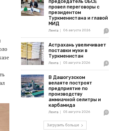
председатель ОБСЕ
провел переговоры с
президентом
Туркменистана и главой
МИД
06 августа 2026
Лента
1
и
Астрахань увеличивает
оло
поставки муки в
Туркменистан
казе
05 августа 2026
Лента
4
ть
В Дашогузском
ал
велаяте построят
предприятие по
производству
аммиачной селитры и
карбамида
05 августа 2026
Лента
0
Загрузить больше