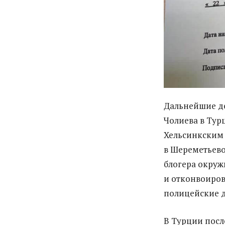
Дальнейшие де
Чолиева в Ту
Хельсинкским 
в Шереметьево
блогера окруж
и отконвоирова
полицейские д
В Турции пос