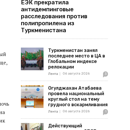
ЕЭК прекратила
антидемпинговые
расследования против
полипропилена из
Туркменистана
Туркменистан занял
ный
последнее место в ЦА в
Глобальном индексе
ще,
релокации
06 августа 2026
Лента
3
Огулджахан Атабаева
провела национальный
круглый стол на тему
мочь
грудного вскармливания
на
06 августа 2026
Лента
1
ик
Действующий