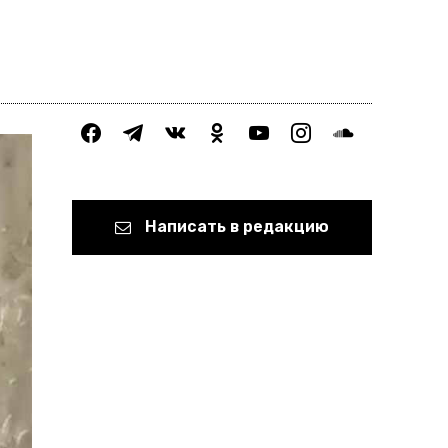
facebook
telegram
vkontakte
odnoklassniki
youtube
instagram
soundcloud
Написать в редакцию