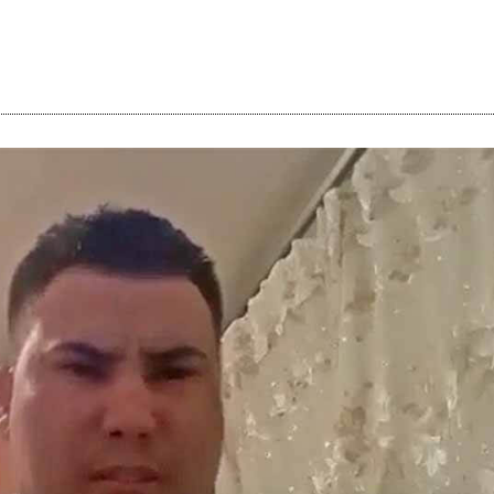
i
m
s
e
h
n
c
e