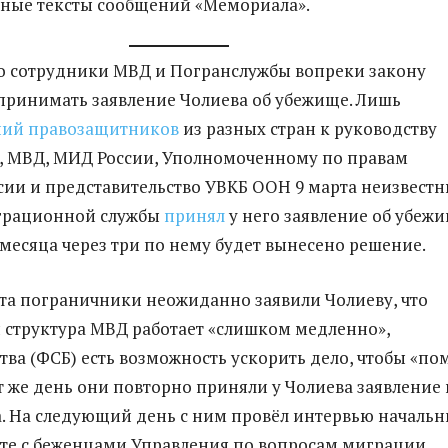
ные тексты сообщений «Мемориала».
о сотрудники МВД и Погранслужбы вопреки закону
принимать заявление Чолиева об убежище. Лишь
ий правозащитников
из разных стран к руководству
, МВД, МИД России, Уполномоченному по правам
ссии и представительство УВКБ ООН 9 марта неизвест
грационной службы
принял
у него заявление об убежи
 месяца через три по нему будет вынесено решение.
та пограничники неожиданно заявили Чолиеву, что
структура МВД работает «слишком медленно»,
ства (ФСБ) есть возможность ускорить дело, чтобы «по
от же день они повторно приняли у Чолиева заявление 
а. На следующий день с ним провёл интервью начальн
оте с беженцами Управления по вопросам миграции