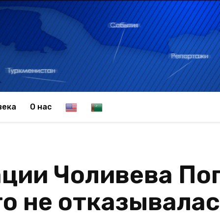
E
T
века
О нас
n
u
ации Чоливева По
g
r
то не отказывала
l
k