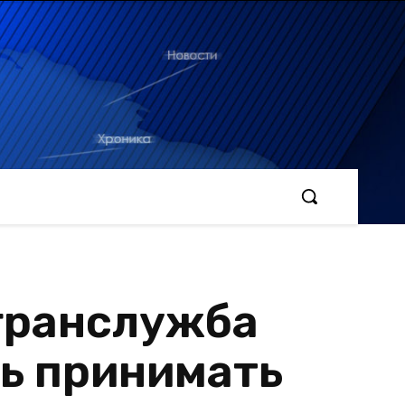
гранслужба
сь принимать