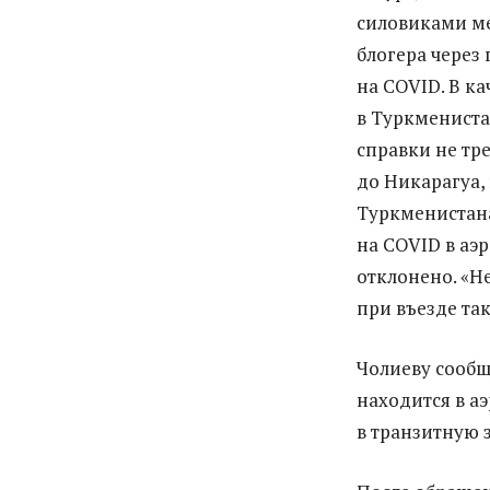
силовиками ме
блогера через 
на COVID. В к
в Туркмениста
справки не тр
до Никарагуа,
Туркменистана
на COVID в аэ
отклонено. «Не
при въезде та
Чолиеву сообщ
находится в аэ
в транзитную 