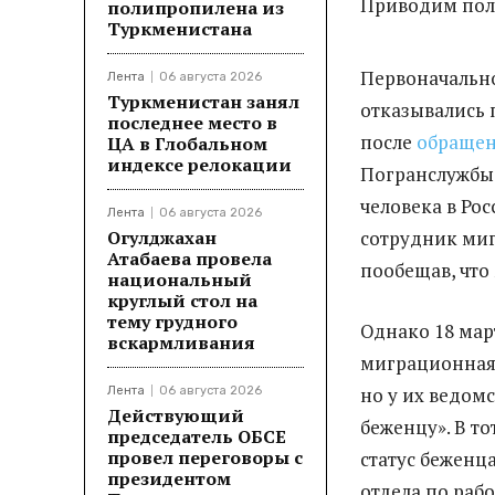
Приводим пол
полипропилена из
Туркменистана
Первоначальн
Лента
06 августа 2026
Туркменистан занял
отказывались 
последнее место в
после
обращен
ЦА в Глобальном
индексе релокации
Погранслужбы
человека в Ро
Лента
06 августа 2026
сотрудник ми
Огулджахан
Атабаева провела
пообещав, что
национальный
круглый стол на
тему грудного
Однако 18 мар
вскармливания
миграционная 
но у их ведом
Лента
06 августа 2026
Действующий
беженцу». В т
председатель ОБСЕ
провел переговоры с
статус беженц
президентом
отдела по раб