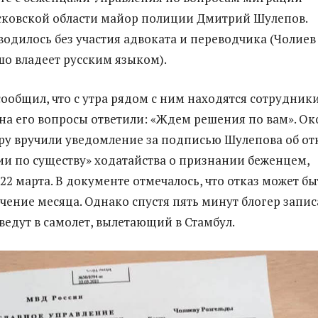
сковской области майор полиции Дмитрий Шулепов.
одилось без участия адвоката и переводчика (Чолиев
шо владеет русским языком).
сообщил, что с утра рядом с ним находятся сотрудник
на его вопросы ответили: «Ждем решения по вам». Ок
еру вручили уведомление за подписью Шулепова об от
ии по существу» ходатайства о признании беженцем,
22 марта. В документе отмечалось, что отказ может бы
ечение месяца. Однако спустя пять минут блогер запис
 ведут в самолет, вылетающий в Стамбул.