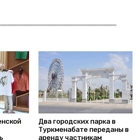
енской
Два городских парка в
Туркменабате переданы в
ь
аренду частникам