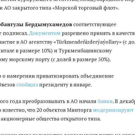
 АО закрытого типа «Морской торговый флот».
рбангулы Бердымухамедов
соответствующее
е подписал.
Документом
разрешено принять в качеств
астие в АО агентству «Türkmendeňizderýaýollary» (с д
питале в размере 10%) и Туркменбашинскому
у морскому порту (с долей в размере 50%).
о о намерении приватизировать объединение
Овезов
сообщил
президенту в январе.
го года преобразовывать в АО начали
банки
. В декаб
о известно, что 20 объектов Минторга
модернизируют
 акционерные общества открытого типа.