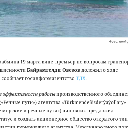
Фото: mmf.
кабмина 19 марта вице-премьер по вопросам транспор
ышленности
Байрамгелди Овезов
доложил о ходе
, сообщает госинформагентство
ТДХ
.
 эффективности работы
производственного объедине
 («Речные пути») агентства «Türkmendeňizderýaýollary»
 морские и речные пути») чиновник предложил
статус и создать акционерное общество открытого тип
частии курирующего агентства, Международного пор