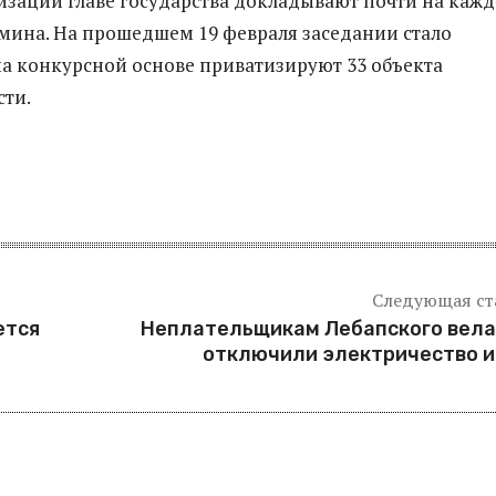
изации главе государства докладывают почти на каж
мина. На прошедшем 19 февраля заседании стало
 на конкурсной основе приватизируют 33 объекта
сти.
Следующая ст
ется
Неплательщикам Лебапского вела
отключили электричество и