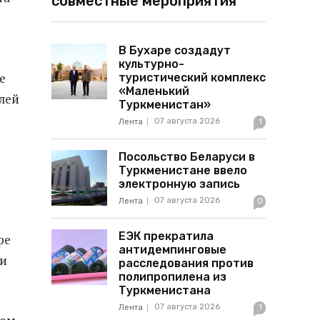
совместные мероприятия
В Бухаре создадут
культурно-
е
туристический комплекс
«Маленький
олей
Туркменистан»
07 августа 2026
Лента
1
Посольство Беларуси в
Туркменистане ввело
электронную запись
07 августа 2026
Лента
0
ЕЭК прекратила
ре
антидемпинговые
и
расследования против
полипропилена из
Туркменистана
07 августа 2026
Лента
1