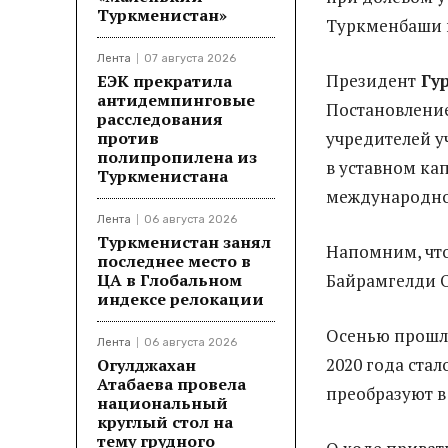
Туркменистан»
Туркменбаши и
Лента
07 августа 2026
Президент
Гу
ЕЭК прекратила
антидемпинговые
Постановлени
расследования
против
учредителей уч
полипропилена из
в уставном ка
Туркменистана
международном
Лента
06 августа 2026
Туркменистан занял
Напомним, чт
последнее место в
ЦА в Глобальном
Байрамгелди 
индексе релокации
Осенью прошло
Лента
06 августа 2026
2020 года стал
Огулджахан
Атабаева провела
преобразуют в
национальный
круглый стол на
тему грудного