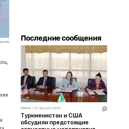
Последние сообщения
gov.tm
та,
ния
Лента
07 августа 2026
0
Туркменистан и США
а
обсудили предстоящие
та