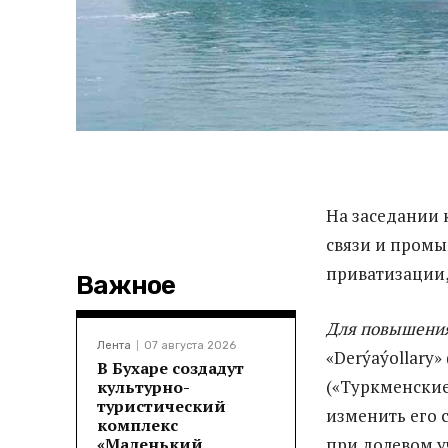
На заседании 
связи и пром
приватизации
Важное
Для повышения
Лента
07 августа 2026
«Derýaýollary»
В Бухаре создадут
(«Туркменские
культурно-
туристический
изменить его 
комплекс
«Маленький
при долевом у