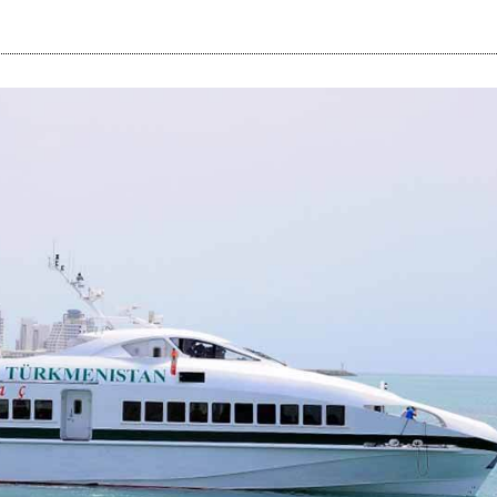
i
m
s
e
h
n
c
e