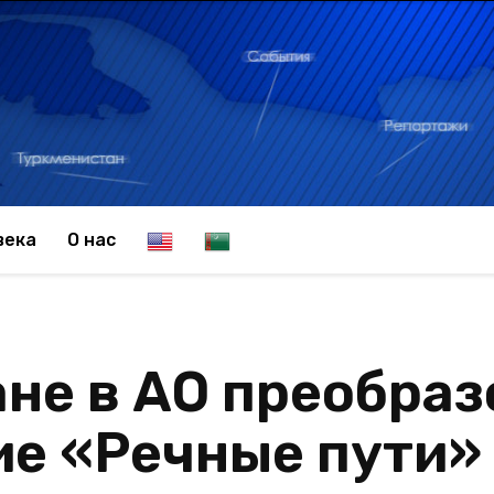
E
T
века
О нас
n
u
не в АО преобраз
g
r
ие «Речные пути»
l
k