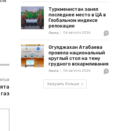
дом
Туркменистан занял
последнее место в ЦА в
Глобальном индексе
релокации
06 августа 2026
Лента
8
Огулджахан Атабаева
провела национальный
круглый стол на тему
грудного вскармливания
06 августа 2026
Лента
5
атья
Загрузить больше
ята
 газ