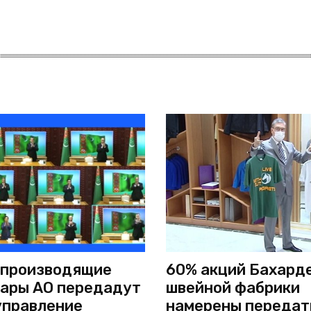
 производящие
60% акций Бахард
ары АО передадут
швейной фабрики
управление
намерены передат