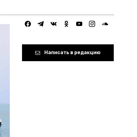
facebook
telegram
vkontakte
odnoklassniki
youtube
instagram
soundcloud
Написать в редакцию