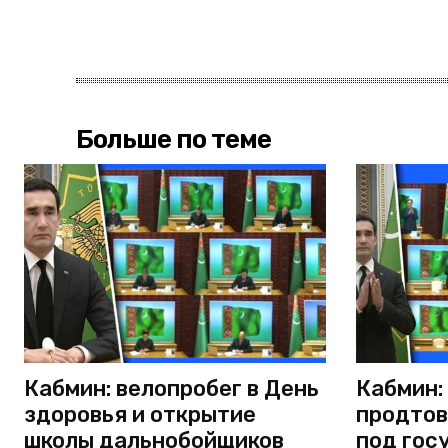
Больше по теме
Кабмин: велопробег в День
Кабмин:
здоровья и открытие
продтов
школы дальнобойщиков
под гос