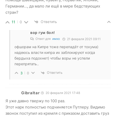
Германии…, да мало ли ещё в мире бедствующих
стран?
Ответить
11
0
вор гум бол!
Ответ для
имхо
21 февраля 2021 09:11
офшорам на Кипре тоже перепадёт от тохума)
надеюсь власти кипра их заблокируют когда
бердыха подохнет) чтобы воры не успели
перепрятать..
Ответить
3
0
Gibraltar
20 февраля 2021 17:48
Я уже давно твержу по 100 раз.
Этот нарк полностью подчиняется Путлеру. Видимо
звонок поступил из кремля с приказом доставить груз