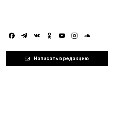
facebook
telegram
vkontakte
odnoklassniki
youtube
instagram
soundcloud
Написать в редакцию