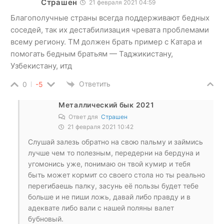
Страшен
21 февраля 2021 04:59
Благополучные страны всегда поддерживают бедных
соседей, так их дестабилизация чревата проблемами
всему региону. ТМ должен брать пример с Катара и
помогать бедным братьям — Таджикистану,
Узбекистану, итд
Ответить
0
-5
Металлический бык 2021
Ответ для
Страшен
21 февраля 2021 10:42
Слушай залезь обратно на свою пальму и займись
лучше чем то полезным, передерни на бердуна и
угомонись уже, понимаю он твой кумир и тебя
быть может кормит со своего стола но ты реально
перегибаешь палку, засунь её пользы будет тебе
больше и не пиши ложь, давай либо правду и в
адеквате либо вали с нашей поляны валет
бубновый.