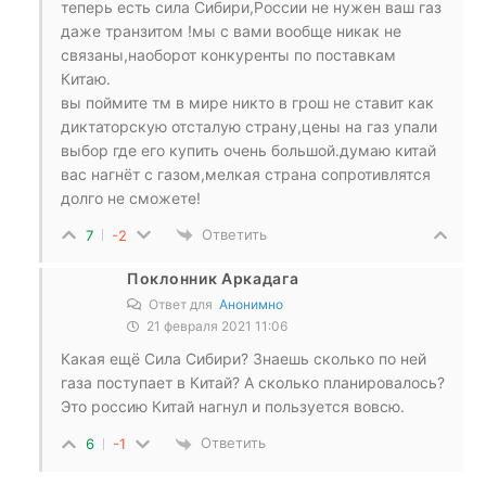
теперь есть сила Сибири,России не нужен ваш газ
даже транзитом !мы с вами вообще никак не
связаны,наоборот конкуренты по поставкам
Китаю.
вы поймите тм в мире никто в грош не ставит как
диктаторскую отсталую страну,цены на газ упали
выбор где его купить очень большой.думаю китай
вас нагнёт с газом,мелкая страна сопротивлятся
долго не сможете!
Ответить
7
-2
Поклонник Аркадага
Ответ для
Анонимно
21 февраля 2021 11:06
Какая ещё Сила Сибири? Знаешь сколько по ней
газа поступает в Китай? А сколько планировалось?
Это россию Китай нагнул и пользуется вовсю.
Ответить
6
-1