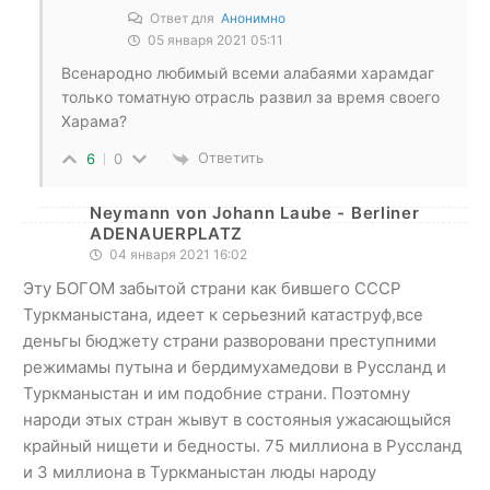
Ответ для
Анонимно
05 января 2021 05:11
Всенародно любимый всеми алабаями харамдаг
только томатную отрасль развил за время своего
Харама?
Ответить
6
0
Neymann von Johann Laube - Berliner
ADENAUERPLATZ
04 января 2021 16:02
Эту БОГОМ забытой страни как бившего СССР
Туркманыстана, идеет к серьезний катаструф,все
деньгы бюджету страни разворовани преступними
режимамы путына и бердимухамедови в Руссланд и
Туркманыстан и им подобние страни. Поэтомну
народи этых стран жывут в состояныя ужасающыйся
крайный нищети и бедносты. 75 миллиона в Руссланд
и 3 миллиона в Туркманыстан люды народу