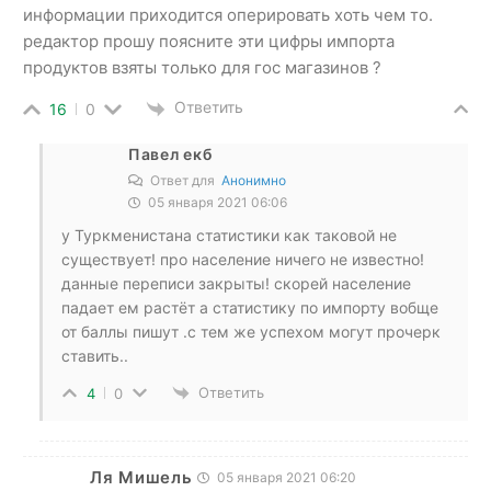
информации приходится оперировать хоть чем то.
редактор прошу поясните эти цифры импорта
продуктов взяты только для гос магазинов ?
Ответить
16
0
Павел екб
Ответ для
Анонимно
05 января 2021 06:06
у Туркменистана статистики как таковой не
существует! про население ничего не известно!
данные переписи закрыты! скорей население
падает ем растёт а статистику по импорту вобще
от баллы пишут .с тем же успехом могут прочерк
ставить..
Ответить
4
0
Ля Мишель
05 января 2021 06:20