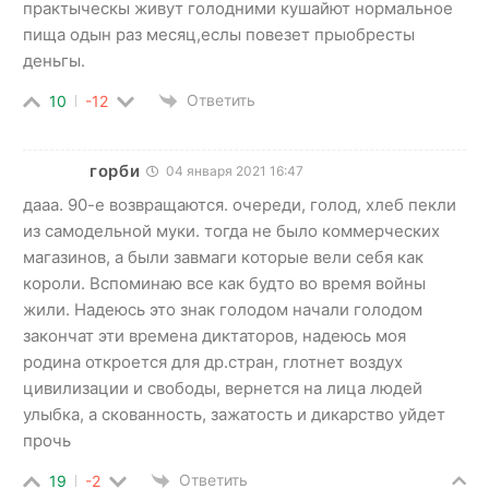
практыческы живут голодними кушайют нормальное
пища одын раз месяц,еслы повезет прыобресты
деньгы.
Ответить
10
-12
горби
04 января 2021 16:47
дааа. 90-е возвращаются. очереди, голод, хлеб пекли
из самодельной муки. тогда не было коммерческих
магазинов, а были завмаги которые вели себя как
короли. Вспоминаю все как будто во время войны
жили. Надеюсь это знак голодом начали голодом
закончат эти времена диктаторов, надеюсь моя
родина откроется для др.стран, глотнет воздух
цивилизации и свободы, вернется на лица людей
улыбка, а скованность, зажатость и дикарство уйдет
прочь
Ответить
19
-2