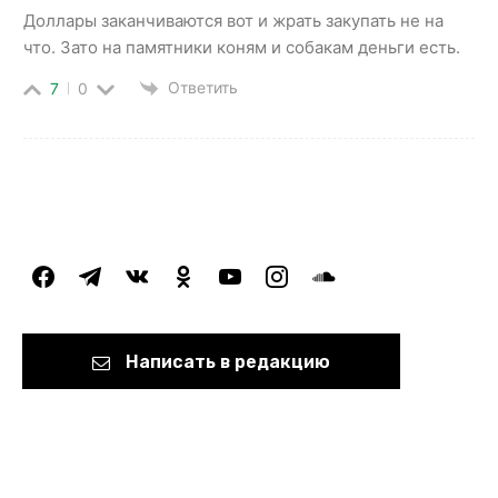
Доллары заканчиваются вот и жрать закупать не на
что. Зато на памятники коням и собакам деньги есть.
Ответить
7
0
facebook
telegram
vkontakte
odnoklassniki
youtube
instagram
soundcloud
Написать в редакцию