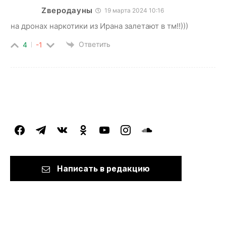
Zверодауны
19 марта 2024 10:16
на дронах наркотики из Ирана залетают в тм!!)))
Ответить
4
-1
facebook
telegram
vkontakte
odnoklassniki
youtube
instagram
soundcloud
Написать в редакцию