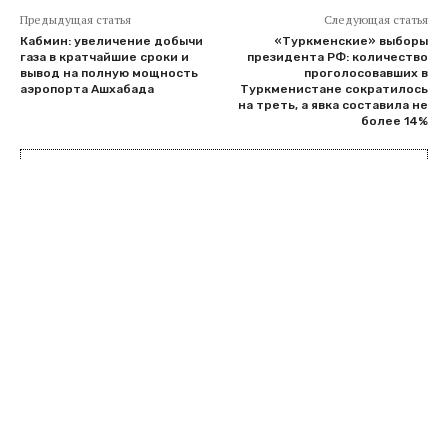
Предыдущая статья
Следующая статья
Кабмин: увеличение добычи
«Туркменские» выборы
газа в кратчайшие сроки и
президента РФ: количество
вывод на полную мощность
проголосовавших в
аэропорта Ашхабада
Туркменистане сократилось
на треть, а явка составила не
более 14%