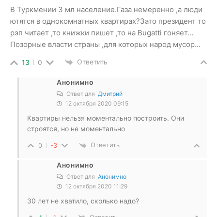
В Туркмении 3 мл население.Газа немеренно ,а люди
ютятся в однокомнатных квартирах?Зато президент то
рэп читает ,то книжки пишет ,то на Bugatti гоняет…
Позорные власти страны ,для которых народ мусор…
Ответить
13
0
Анонимно
Ответ для
Дмитрий
12 октября 2020 09:15
Квартиры нельзя моментально построить. Они
строятся, но не моментально
Ответить
0
-3
Анонимно
Ответ для
Анонимно
12 октября 2020 11:29
30 лет не хватило, сколько надо?
Ответить