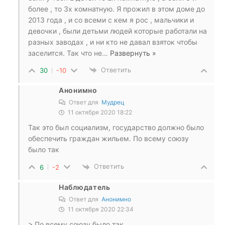
более , то 3х комнатную. Я прожил в этом доме до
2013 года , и со всеми с кем я рос , мальчики и
девочки , были детьми людей которые работали на
разных заводах , и ни кто не давал взяток чтобы
заселится. Так что не
…
Развернуть »
Ответить
30
-10
Анонимно
Ответ для
Мудрец
11 октября 2020 18:22
Так это был социализм, государство должно было
обеспечить граждан жильем. По всему союзу
было так
Ответить
6
-2
Наблюдатель
Ответ для
Анонимно
11 октября 2020 22:34
> По всему союзу было так