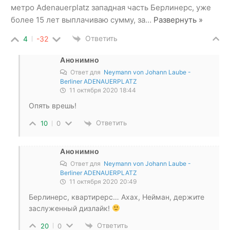
метро Adenauerplatz западная часть Берлинерс, уже
более 15 лет выплачиваю сумму, за
…
Развернуть »
Ответить
4
-32
Анонимно
Ответ для
Neymann von Johann Laube -
Berliner ADENAUERPLATZ
11 октября 2020 18:44
Опять врешь!
Ответить
10
0
Анонимно
Ответ для
Neymann von Johann Laube -
Berliner ADENAUERPLATZ
11 октября 2020 20:49
Берлинерс, квартирерс… Ахах, Нейман, держите
заслуженный дизлайк!
Ответить
20
0