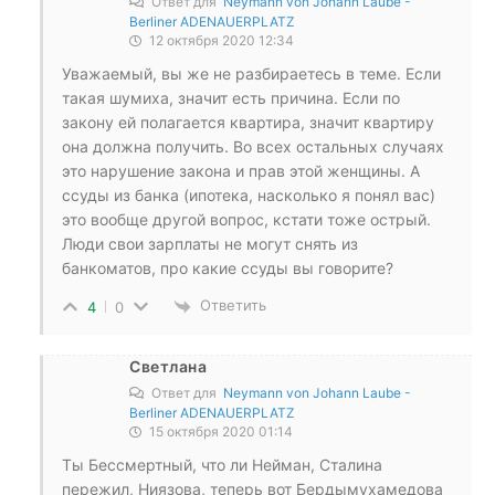
Ответ для
Neymann von Johann Laube -
Berliner ADENAUERPLATZ
12 октября 2020 12:34
Уважаемый, вы же не разбираетесь в теме. Если
такая шумиха, значит есть причина. Если по
закону ей полагается квартира, значит квартиру
она должна получить. Во всех остальных случаях
это нарушение закона и прав этой женщины. А
ссуды из банка (ипотека, насколько я понял вас)
это вообще другой вопрос, кстати тоже острый.
Люди свои зарплаты не могут снять из
банкоматов, про какие ссуды вы говорите?
Ответить
4
0
Светлана
Ответ для
Neymann von Johann Laube -
Berliner ADENAUERPLATZ
15 октября 2020 01:14
Ты Бессмертный, что ли Нейман, Сталина
пережил, Ниязова, теперь вот Бердымухамедова