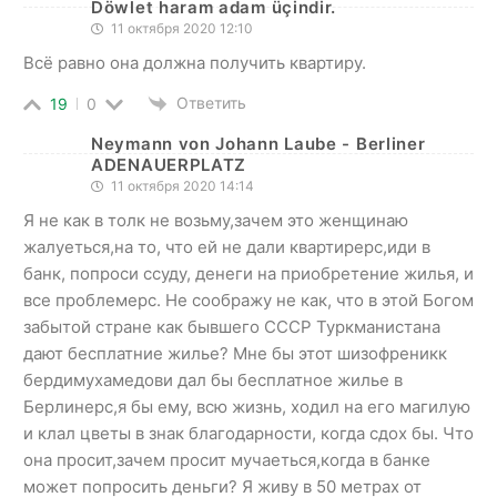
Döwlet haram adam üçindir.
11 октября 2020 12:10
Всё равно она должна получить квартиру.
Ответить
19
0
Neymann von Johann Laube - Berliner
ADENAUERPLATZ
11 октября 2020 14:14
Я не как в толк не возьму,зачем это женщинаю
жалуеться,на то, что ей не дали квартирерс,иди в
банк, попроси ссуду, денеги на приобретение жилья, и
все проблемерс. Не соображу не как, что в этой Богом
забытой стране как бывшего СССР Туркманистана
дают бесплатние жилье? Мне бы этот шизофреникк
бердимухамедови дал бы бесплатное жилье в
Берлинерс,я бы ему, всю жизнь, ходил на его магилую
и клал цветы в знак благодарности, когда сдох бы. Что
она просит,зачем просит мучаеться,когда в банке
может попросить деньги? Я живу в 50 метрах от