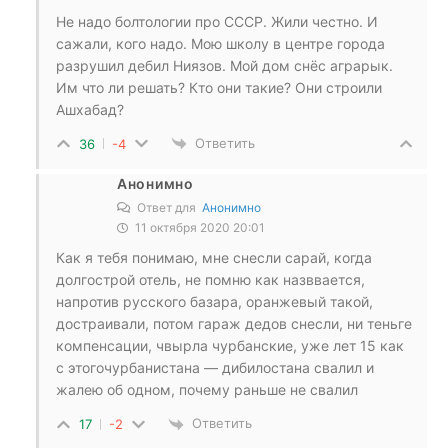
Не надо болтологии про СССР. Жили честно. И
сажали, кого надо. Мою школу в центре города
разрушил дебил Ниязов. Мой дом снёс аграрык.
Им что ли решать? Кто они такие? Они строили
Ашхабад?
Ответить
36
-4
Анонимно
Ответ для
Анонимно
11 октября 2020 20:01
Как я тебя понимаю, мне снесли сарай, когда
долгострой отель, не помню как назввается,
напротив русского базара, оранжевый такой,
достраивали, потом гараж дедов снесли, ни теньге
компенсации, чвырла чурбанские, уже лет 15 как
с этогочурбанистана — дибилостана свалил и
жалею об одном, почему раньше не свалил
Ответить
17
-2