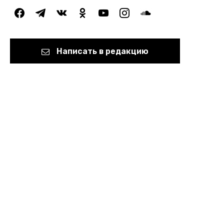
facebook
telegram
vkontakte
odnoklassniki
youtube
instagram
soundcloud
Написать в редакцию