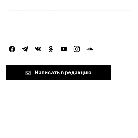
facebook
telegram
vkontakte
odnoklassniki
youtube
instagram
soundcloud
Написать в редакцию