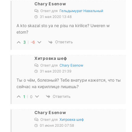
Chary Esenow
Ответ для
Гельдымурат Навальный
31 мая 2020 13:48
A kto skazal sto ya ne pisu na kirilice? Uweren w
etom?
Ответить
3
-6
Хитровка шеф
Ответ для
Chary Esenow
31 мая 2020 21:39
Ты о чём, болезный? Тебе внатури кажется, что ты
сейчас на кириллице пишешь?
Ответить
1
0
Chary Esenow
Ответ для
Хитровка шеф
01 июня 2020 07:58