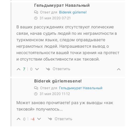
Гельдымурат Навальный
Ответ для
Biderek gürleme!
31 мая 2020 07:21
В ваших рассуждениях отсутствуют логические
связи, начав судить людей по их неграмотности в
туркменском языке, следом оправдываете
неграмотных людей. Напрашивается вывод о
несостоятельности вашей точки зрения на протест
и отсутствии обьективности как таковой.
Ответить
7
0
Biderek gürlemesene!
Ответ для
Гельдымурат Навальный
31 мая 2020 11:12
Может заново прочитаете! раз уж выводы «как
таковой» получилось…
Ответить
0
-4