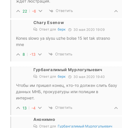
ждет люстрация.
Ответить
22
-6
Chary Esenow
Ответ для
берк
30 мая 2020 19:09
Kones slowo ya slysu uzhe bolse 15 let tak strasno
mne
Ответить
8
-13
Гурбангалимый Мурлогулыевич
Ответ для
берк
30 мая 2020 19:40
Чтобы им пришел конец, кто-то должен слить базу
данных МНБ, прокуратуры или полиции в
интернет.
Ответить
13
-4
Анонимно
Ответ для
Гурбангалимый Мурлогулыевич