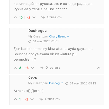
кириллицей по-русски, это и есть деградация.
Рухнама у тебя в башке. *** ***
Ответить
10
-3
Dashoguz
Ответ для
Chary Esenow
31 мая 2020 01:01
Ejen bar bir normalny klawiatura alayda gayrat et.
Shuncha got yalawam bir klawiatura pul
bermedilermi?
Ответить
8
-6
берк
Ответ для
Dashoguz
31 мая 2020 09:13
Ахахах)))) Догры)
Ответить
1
-2