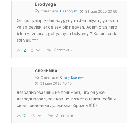
Brodyaga
Ответ для
Dashoguz
31 мая 2020 20:59
Onı göt yalap yalamadygyny nirden bilyan , ya özün
yalap beylekileride şey pikir edyan. Adam orus harp
bilen yazmasa , göt yalayan bolyamy ? Senem onda
şol yalı, ***!
Ответить
2
0
Анонимно
Ответ для
Chary Esenow
31 мая 2020 10:15
деградировавший не понимает, что он уже
деградировал, так как не может оценить себя и
свое поведение должным образом!!))))
Ответить
7
-3