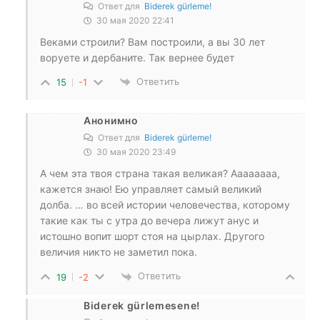
Ответ для
Biderek gürleme!
30 мая 2020 22:41
Веками строили? Вам построили, а вы 30 лет
воруете и дербаните. Так вернее будет
Ответить
15
-1
Анонимно
Ответ для
Biderek gürleme!
30 мая 2020 23:49
А чем эта твоя страна такая великая? Аааааааа,
кажется знаю! Ею управляет самый великий
долба. … во всей истории человечества, которому
такие как ты с утра до вечера лижут анус и
истошно вопит шорт стоя на цырлах. Другого
величия никто не заметил пока.
Ответить
19
-2
Biderek gürlemesene!