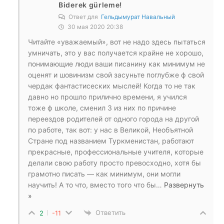
Biderek gürleme!
Ответ для
Гельдымурат Навальный
30 мая 2020 20:38
Читайте «уважаемый», вот не надо здесь пытаться
умничать, это у вас получается крайне не хорошо,
понимающие люди ваши писанину как минимум не
оценят и шовинизм свой засуньте поглубже ф свой
чердак фантастисеских мыслей! Когда то не так
давно но прошло прилично времени, я учился
тоже ф школе, сменил 3 из них по причине
переездов родителей от одного города на другой
по работе, так вот: у нас в Великой, Необъятной
Стране под названием Туркменистан, работают
прекрасные, профессиональные учителя, которые
делали свою работу просто превосходно, хотя бы
грамотно писать — как минимум, они могли
научить! А то что, вместо того что бы
…
Развернуть
»
Ответить
2
-11