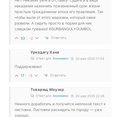
Нет! Никаких уйти в отставку! Судить и в виде
наказания назначить пожизненный срок жизни
простым гражданином эпохи его правления. Так
чтобы выли от этого маразма, который сами
развели. А сидеть просто в тюрме для них
слишком гуманно! #GURBANGULYGUMBOL
Ответить
33
-2
Уркадагу Хана
Ответ для
Анонимно
30 мая 2020 17:04
Поддерживаю!
Ответить
17
-3
Товарищ Маузер
Ответ для
Анонимно
30 мая 2020 22:38
Немного доработать и получится неплохой текст к
листовке. Листовки раскидать по городу — уже
хорошо.