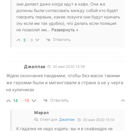
они делает даже когда идут в кафе. Они же
должны были согласовать между собой кто будет
говорить первым, какие лозунги они будут кричать
(ну если им так удобно), что делать если полиция
не позволит им
…
Развернуть »
Ответить
3
0
Джаппак
30 мая 2020 13:36
Ждем окончания пандемии, чтобы без масок такими
же героями были и митинговали в стране а не у черта
на куличиках
Ответить
14
-16
Марал
Ответ для
Джаппак
30 мая 2020 15:14
К гадалке не надо ходить- вы и в скафандре не