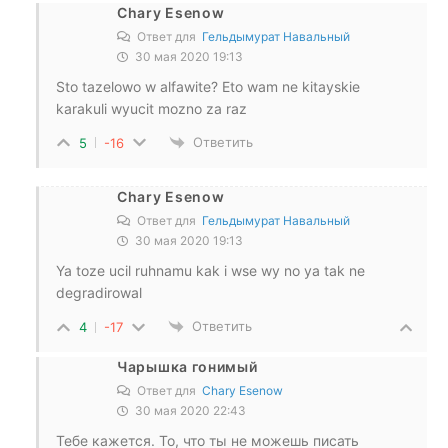
Chary Esenow
Ответ для
Гельдымурат Навальный
30 мая 2020 19:13
Sto tazelowo w alfawite? Eto wam ne kitayskie
karakuli wyucit mozno za raz
Ответить
5
-16
Chary Esenow
Ответ для
Гельдымурат Навальный
30 мая 2020 19:13
Ya toze ucil ruhnamu kak i wse wy no ya tak ne
degradirowal
Ответить
4
-17
Чарышка гонимый
Ответ для
Chary Esenow
30 мая 2020 22:43
Тебе кажется. То, что ты не можешь писать