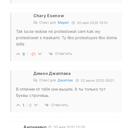
Chary Esenow
Ответ для
Марал
30 мая 2020 19:10
Tak lucse wobse ne protestowat cem kak wy
protestowat s maskami. Ty libo protestuyes libo doma
sidis
Ответить
6
-21
Демон Джаппака
Ответ для
Джаппак
02 июня 2020 08:01
В отличии от тебя они вышли. А ты только тут
буквы строчишь.
Ответить
1
0
Анонимно
30 мая 2020 13:39