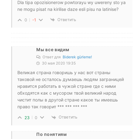
Dla tipa opozisionerow powtorayu wy uwereny sto ya
ne mogu pisat na kirilise daze esli pisu na latinise?
Ответить
0
-1
Мы все видим
Ответ для
Biderek gürleme!
30 мая 2020 19:35
Великая страна говоришь у нас вот страны
таковой не осталось думаешь людям заграницей
нравится работать в чужой стране где с ними
обходятся как с мусором твой великий народ
чистит полы в другой стране какое ты имеешь
право так говорит *** *** *** ***
Ответить
23
0
По понятиям