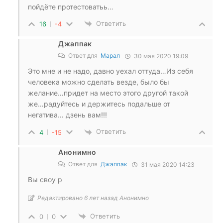
пойдёте протестоватьь…
Ответить
16
-4
Джаппак
Ответ для
Марал
30 мая 2020 19:09
Это мне и не надо, давно уехал оттуда…Из себя
человека можно сделать везде, было бы
желание…придет на место этого другой такой
же…радуйтесь и держитесь подальше от
негатива… дзень вам!!!
Ответить
4
-15
Анонимно
Ответ для
Джаппак
31 мая 2020 14:23
Вы своу р
Редактировано 6 лет назад Анонимно
Ответить
0
0