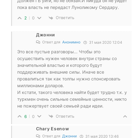
Должен ГБ уйти, но не обязан.И никуда он не уйдёт
пока власть не передаст Луноликому Сердару.
Ответить
2
0
Джонни
Ответ для
Анонимно
31 мая 2020 12:04
Это все пустые разговоры… Чтобы это
осушествить нужен человек внутри страны со
значительной властью и которого будут
поддерживать внешние силы. Иначе все
провалиться так как толпы нужно спонсировать
миллионами доларов.
И кстати, такого человека найти будет трудно т.к. у
туркмен очень сильные семейные ценности, никто
не пожертвует своей семьей ради идеи.
Ответить
6
0
Chary Esenow
Ответ для
Джонни
31 мая 2020 13:46