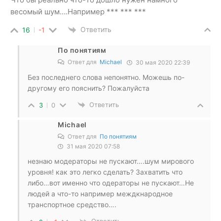
весомый шум….Например *** *** ***
Ответить
16
-1
По понятиям
Ответ для
Michael
30 мая 2020 22:39
Без последнего слова непонятно. Можешь по-
другому его пояснить? Пожалуйста
Ответить
3
0
Michael
Ответ для
По понятиям
31 мая 2020 07:58
незнаю модераторы не пускают….шум мирового
уровня! как это легко сделать? Захватить что
либо…вот именно что одераторы не пускают…Не
людей а что-то например междкнародное
транспортное средство….