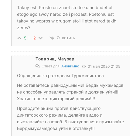
Takoy est. Prosto on znaet sto tolku ne budet ot
etogo ego swoy narod ze i prodast. Poetomu est
takoy no wopros w drugom stoil li etot narod takih
zertw?
Ответить
5
-2
Товарищ Маузер
Ответ для
Анонимно
31 мая 2020 21:35
Обращение к гражданам Туркменистана
Не оставайтесь равнодушными! Бердымухамедов
не способен управлять страной и должен уйти!!!!
Хватит терпеть дикторский режим!!!!
Проводите акции против действующего
диктаторского режима, делайте видео и
выставляйте на ютюб. В выступлениях призывайте
Бердымухамедова уйти в отставку!!!