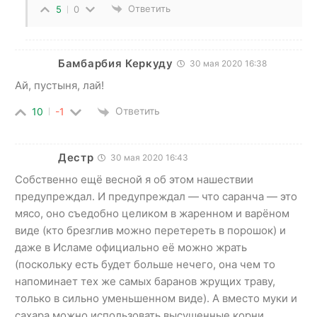
Ответить
5
0
Бамбарбия Керкуду
30 мая 2020 16:38
Ай, пустыня, лай!
Ответить
10
-1
Дестр
30 мая 2020 16:43
Собственно ещё весной я об этом нашествии
предупреждал. И предупреждал — что саранча — это
мясо, оно съедобно целиком в жаренном и варёном
виде (кто брезглив можно перетереть в порошок) и
даже в Исламе официально её можно жрать
(поскольку есть будет больше нечего, она чем то
напоминает тех же самых баранов жрущих траву,
только в сильно уменьшенном виде). А вместо муки и
сахара можно использовать высушенные корни