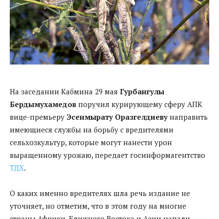
На заседании Кабмина 29 мая
Гурбангулы
Бердымухамедов
поручил курирующему сферу АПК
вице-премьеру
Эсенмырату Оразгелдиеву
направить
имеющиеся службы на борьбу с вредителями
сельхозкультур, которые могут нанести урон
выращенному урожаю, передает госинформагентство
ТДХ
.
О каких именно вредителях шла речь издание не
уточняет, но отметим, что в этом году на многие
страны Африки, Ближнего Востока и Азии напали