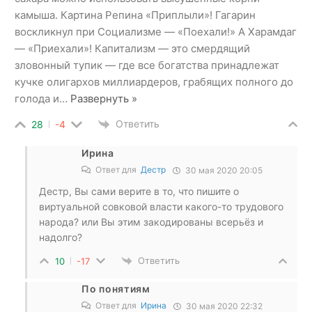
камыша. Картина Репина «Приплыли»! Гагарин
воскликнул при Социализме — «Поехали!» А Харамдаг
— «Приехали»! Капитализм — это смердящий
зловонный тупик — где все богатства принадлежат
кучке олигархов миллиардеров, грабящих полного до
голода и
…
Развернуть »
Ответить
28
-4
Ирина
Ответ для
Дестр
30 мая 2020 20:05
Дестр, Вы сами верите в то, что пишите о
виртуальной совковой власти какого-то трудового
народа? или Вы этим закодированы всерьёз и
надолго?
Ответить
10
-17
По понятиям
Ответ для
Ирина
30 мая 2020 22:32