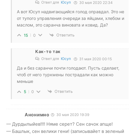
Ответ для
Юсуп
30 мая 2020 22:34
А вот Юсуп надвигающийся голод оправдал. Это не
от тупого управления очереди за яйцами, хлебом и
маслом, это саранча виновата и ковид. Да?
Ответить
15
0
Как-то так
Ответ для
Юсуп
31 мая 2020 00:15
Да и без саранчи почти голодают. Пусть сделает,
чтоб от него туркмены пострадали как можно
меньше
Ответить
5
0
Анонимно
30 мая 2020 19:39
— Дурдылыйев!!!! Няме серет? Сен сачок апще!
— Башлык, сен велики гени! (записывайет в зеленый