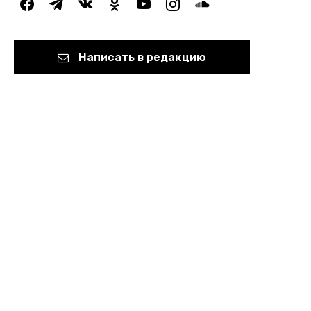
facebook
telegram
vkontakte
odnoklassniki
youtube
instagram
soundcloud
Написать в редакцию