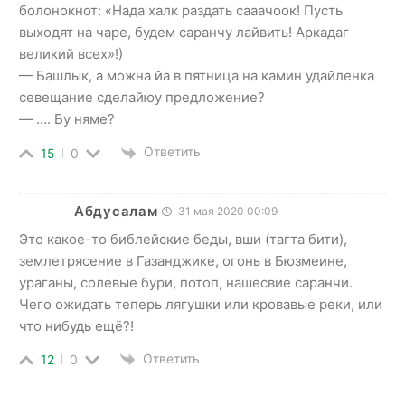
болонокнот: «Нада халк раздать сааачоок! Пусть
выходят на чаре, будем саранчу лайвить! Аркадаг
великий всех»!)
— Башлык, а можна йа в пятница на камин удайленка
севещание сделайюу предложение?
— …. Бу няме?
Ответить
15
0
Абдусалам
31 мая 2020 00:09
Это какое-то библейские беды, вши (тагта бити),
землетрясение в Газанджике, огонь в Бюзмеине,
ураганы, солевые бури, потоп, нашесвие саранчи.
Чего ожидать теперь лягушки или кровавые реки, или
что нибудь ещё?!
Ответить
12
0