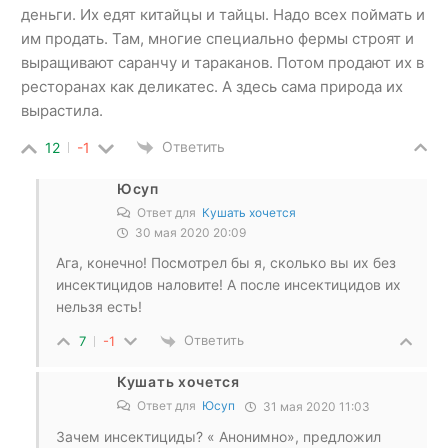
деньги. Их едят китайцы и тайцы. Надо всех поймать и
им продать. Там, многие специально фермы строят и
выращивают саранчу и тараканов. Потом продают их в
ресторанах как деликатес. А здесь сама природа их
вырастила.
Ответить
12
-1
Юсуп
Ответ для
Кушать хочется
30 мая 2020 20:09
Ага, конечно! Посмотрел бы я, сколько вы их без
инсектицидов наловите! А после инсектицидов их
нельзя есть!
Ответить
7
-1
Кушать хочется
Ответ для
Юсуп
31 мая 2020 11:03
Зачем инсектициды? « Анонимно», предложил