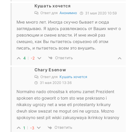
Кушать хочется
Ответ для
Анонимно
31 мая 2020 10:59
Мне много лет. Иногда скучно бывает и сюда
заглядываю. Я здесь развлекаюсь от Ваших мечт о
революции и смене власти. И мне иной раз
смешно, как Вы пытаетесь серьезно об этом
писать, и пытаетесь всем это внушить.
Ответить
4
-2
Chary Esenow
Ответ для
Кушать хочется
31 мая 2020 13:36
Normalno nado otnositsa k etomu zamet Prezident
spokoen eto goworit o tom sto wse prekrasno i
nikakoy ugrozy net a wse eti protestanty krikuny
dwuh slow swazat ne mogut oni ne ugroza. Mozno
spokoyno sest pit wiski zakusywaya ikrinkoy krasnoy
Ответить
1
-3