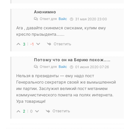
Анонимно
Ответ для
Вайс
31 мая 2020 23:00
Ага , давайте скинемся смсками, купим ему
кресло прызыдента…….
Ответить
3
-1
Потому что он на Берию похож.....
Ответ для
Вайс
01 июня 2020 07:26
Нельзя в президенты — ему надо пост
Генерального секретаря своей же вымышленной
им партии. Заслужил великий пост метанием
коммунистического помета на полях интернета.
Ура товарищи!
Ответить
2
0