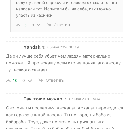
вслух у людей спросили и голосом сказали то, что
написали тут. Испытали бы на себе, как можно
упасть из кабинки.
Ответить
15
0
Yandak
05 мая 2020 10:49
Да он лучше себя убьет чем людям материально
поможет. Я про аркашу если кто не понял, ато народу
тут всякого хватает.
Ответить
10
0
Так тоже можно
05 мая 2020 15:04
Сволочь ты последняя, наркадаг. Аркадаг переводится
как гора за спиной народа. Ты не гора, ты баба из
бабараба. Трус, даже не можешь признать что
случилось. Ты раб из бабараба, плебей безродный