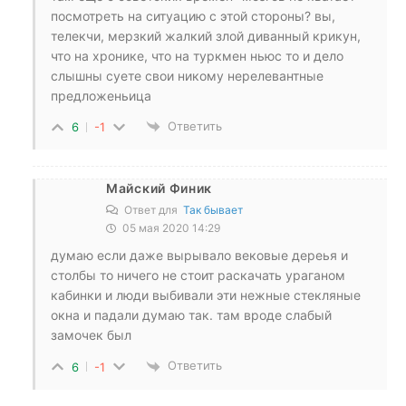
посмотреть на ситуацию с этой стороны? вы,
телекчи, мерзкий жалкий злой диванный крикун,
что на хронике, что на туркмен ньюс то и дело
слышны суете свои никому нерелевантные
предложеньица
Ответить
6
-1
Майский Финик
Ответ для
Так бывает
05 мая 2020 14:29
думаю если даже вырывало вековые дереья и
столбы то ничего не стоит раскачать ураганом
кабинки и люди выбивали эти нежные стекляные
окна и падали думаю так. там вроде слабый
замочек был
Ответить
6
-1