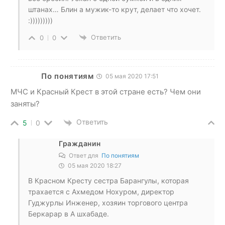
штанах… Блин а мужик-то крут, делает что хочет.
:)))))))))
Ответить
0
0
По понятиям
05 мая 2020 17:51
МЧС и Красный Крест в этой стране есть? Чем они
заняты?
Ответить
5
0
Гражданин
Ответ для
По понятиям
05 мая 2020 18:27
В Красном Кресту сестра Барангулы, которая
трахается с Ахмедом Нохуром, директор
Гуджурлы Инженер, хозяин торгового центра
Беркарар в А шхабаде.