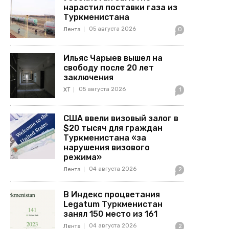
нарастил поставки газа из
Туркменистана
05 августа 2026
Лента
0
Ильяс Чарыев вышел на
свободу после 20 лет
заключения
05 августа 2026
ХТ
1
США ввели визовый залог в
$20 тысяч для граждан
Туркменистана «за
нарушения визового
режима»
04 августа 2026
Лента
2
В Индекс процветания
Legatum Туркменистан
занял 150 место из 161
04 августа 2026
Лента
2