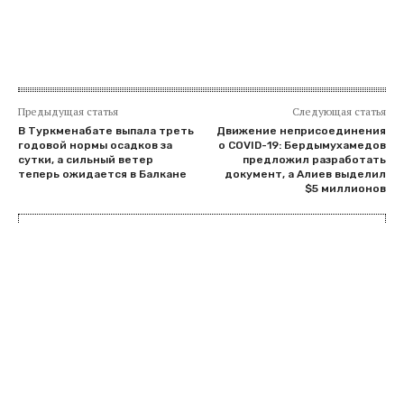
Предыдущая статья
Следующая статья
В Туркменабате выпала треть
Движение неприсоединения
годовой нормы осадков за
о COVID-19: Бердымухамедов
сутки, а сильный ветер
предложил разработать
теперь ожидается в Балкане
документ, а Алиев выделил
$5 миллионов