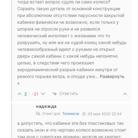
тогда встает вопрос сдуло ли само колесо?
Сорвать такую деталь от основной конструкции
при абсолютном отсутствии парусности закрытой
кабинки физически не возможно, если только у
шторма не отросли руки и не развился
человеческий интеллект с желанием что то
разрушить, ну или же на худой конец какой нибудь
человекообразный идиот с руками не открыл
дверь самой кабины с какой нибудь непонятно
целью, в следствии чего произошел
аэродинамический разрыв кабинки изнутри от
резкого порыва ветра, и откуда уже
…
Развернуть
»
Ответить
2
-21
надежда
Ответ для
Телекечи
05 мая 2020 22:34
а допустить, что кабинки эти без пластиковых так
сказать окон и что чертово колесо возможно стоит
там еще с советских времен- мозгов не хватает