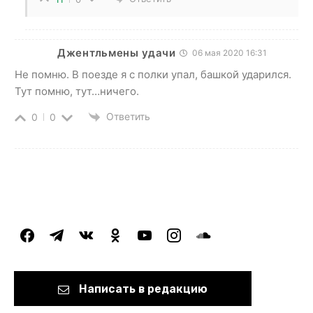
Джентльмены удачи
06 мая 2020 16:31
Не помню. В поезде я с полки упал, башкой ударился.
Тут помню, тут…ничего.
Ответить
0
0
facebook
telegram
vkontakte
odnoklassniki
youtube
instagram
soundcloud
Написать в редакцию