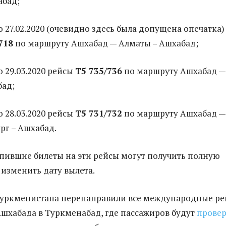
абад;
 по 27.02.2020 (очевидно здесь была допущена опечатка)
718
по маршруту Ашхабад — Алматы – Ашхабад;
по 29.03.2020 рейсы
Т5 735/736
по маршруту Ашхабад —
бад;
по 28.03.2020 рейсы
Т5 731/732
по маршруту Ашхабад —
рг – Ашхабад.
пившие билеты на эти рейсы могут получить полную
 изменить дату вылета.
Туркменистана перенаправили все международные р
Ашхабада в Туркменабад, где пассажиров будут
провер