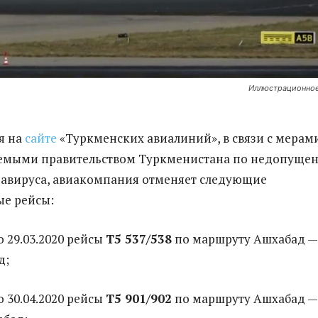
Иллюстрационное
я на
са
йте
«Туркменских авиалиний», в связи с мерам
мыми правительством Туркменистана по недопуще
навируса, авиакомпания отменяет следующие
е рейсы:
по 29.03.2020 рейсы
Т5 537/538
по маршруту Ашхабад —
д;
по 30.04.2020 рейсы
Т5 901/902
по маршруту Ашхабад —