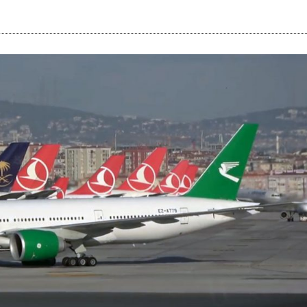
i
m
s
e
h
n
c
e