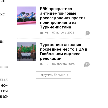
тин.
ЕЭК прекратила
антидемпинговые
вке
расследования против
полипропилена из
Туркменистана
07 августа 2026
Лента
1
ли
Туркменистан занял
последнее место в ЦА в
Глобальном индексе
релокации
06 августа 2026
Лента
10
Загрузить больше
атья
ено-
ится
да»