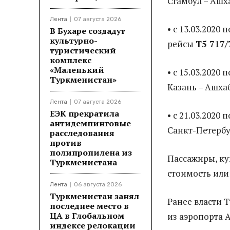
Стамбул – Ашх
Лента
07 августа 2026
• с 13.03.2020
В Бухаре создадут
культурно-
рейсы
Т5 717/
туристический
комплекс
«Маленький
• с 15.03.2020 
Туркменистан»
Казань – Ашха
Лента
07 августа 2026
ЕЭК прекратила
• с 21.03.2020 
антидемпинговые
Санкт-Петербу
расследования
против
полипропилена из
Пассажиры, ку
Туркменистана
стоимость или
Лента
06 августа 2026
Туркменистан занял
Ранее власти 
последнее место в
ЦА в Глобальном
из аэропорта 
индексе релокации