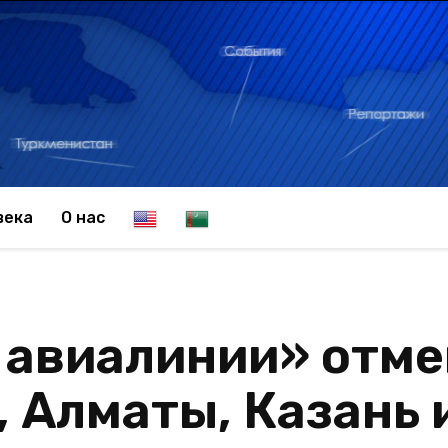
E
T
века
О нас
n
u
 авиалинии» отме
g
r
, Алматы, Казань 
l
k