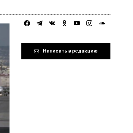
facebook
telegram
vkontakte
odnoklassniki
youtube
instagram
soundcloud
Написать в редакцию