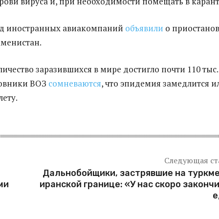
крови вируса и, при необходимости помещать в каран
ряд иностранных авиакомпаний
объявили
о приостано
кменистан.
личество заразившихся в мире достигло почти 110 тыс.
новники ВОЗ
сомневаются
, что эпидемия замедлится и
лету.
Следующая ст
Дальнобойщики, застрявшие на туркм
ми
иранской границе: «У нас скоро законч
е