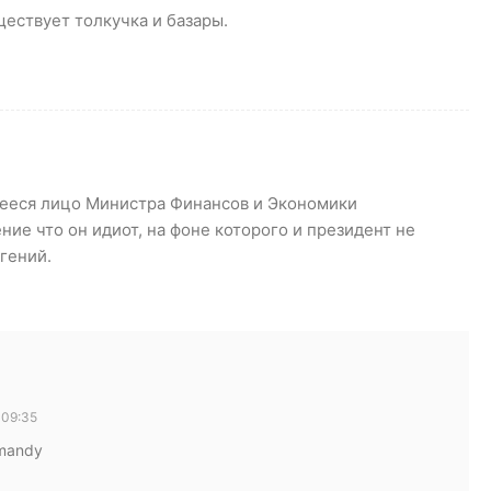
ествует толкучка и базары.
ееся лицо Министра Финансов и Экономики
ие что он идиот, на фоне которого и президент не
 гений.
 09:35
omandy