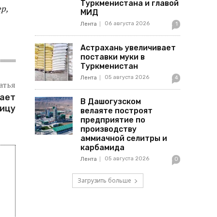
Туркменистана и главой
р,
МИД
06 августа 2026
Лента
1
Астрахань увеличивает
поставки муки в
Туркменистан
05 августа 2026
Лента
4
атья
кает
В Дашогузском
ницу
велаяте построят
предприятие по
производству
аммиачной селитры и
карбамида
05 августа 2026
Лента
0
Загрузить больше