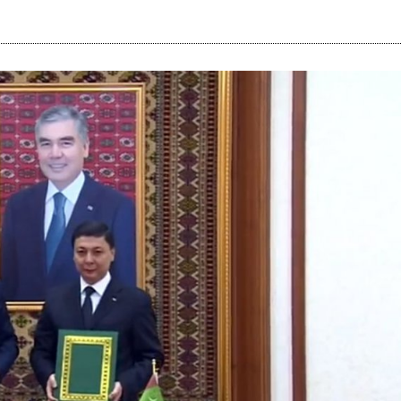
i
m
s
e
h
n
c
e