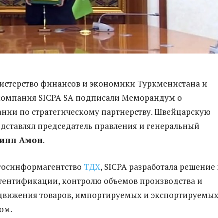
истерство финансов и экономики Туркменистана и
компания SICPA SA подписали Меморандум о
нии по стратегическому партнерству. Швейцарскую
ставлял председатель правления и генеральный
ипп Амон
.
 госинформагентство
ТДХ
, SICPA разработала решение
тентификации, контролю объемов производства и
движения товаров, импортируемых и экспортируемы
ом.