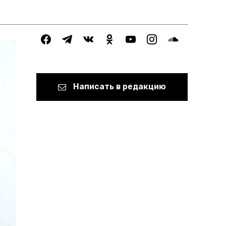
facebook
telegram
vkontakte
odnoklassniki
youtube
instagram
soundcloud
Написать в редакцию