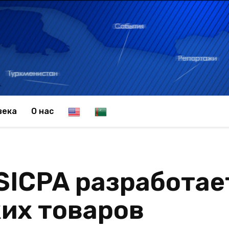
E
T
века
О нас
n
u
SICPA разработае
g
r
их товаров
l
k