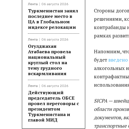
Лента
06 августа 2026
Стороны дого
Туркменистан занял
последнее место в
решениями, ко
ЦА в Глобальном
индексе релокации
контрабанды и
рамках разви
Лента
06 августа 2026
Огулджахан
Напомним, что
Атабаева провела
национальный
будет
введено
круглый стол на
тему грудного
алкогольных н
вскармливания
контрафактные
использования
Лента
06 августа 2026
Действующий
председатель ОБСЕ
SICPA — швейц
провел переговоры с
президентом
области произ
Туркменистана и
документов, в
главой МИД
транспортные 