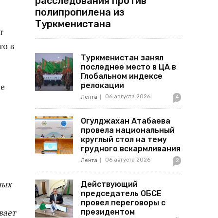
расследования против
полипропилена из
Туркменистана
т
то в
Туркменистан занял
последнее место в ЦА в
Глобальном индексе
релокации
не
06 августа 2026
Лента
4
Огулджахан Атабаева
провела национальный
круглый стол на тему
грудного вскармливания
06 августа 2026
Лента
2
ных
Действующий
председатель ОБСЕ
провел переговоры с
вает
президентом