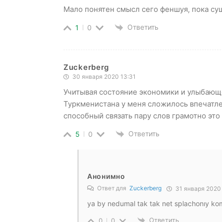
Мало понятен смысл сего феншуя, пока сущ
Ответить
1
0
Zuckerberg
30 января 2020 13:31
Учитывая состояние экономики и улыбающ
Туркменистана у меня сложилось впечатлен
способный связать пару слов грамотно это
Ответить
5
0
Анонимно
Ответ для
Zuckerberg
31 января 2020
ya by nedumal tak tak net splachonıy k
Ответить
0
0