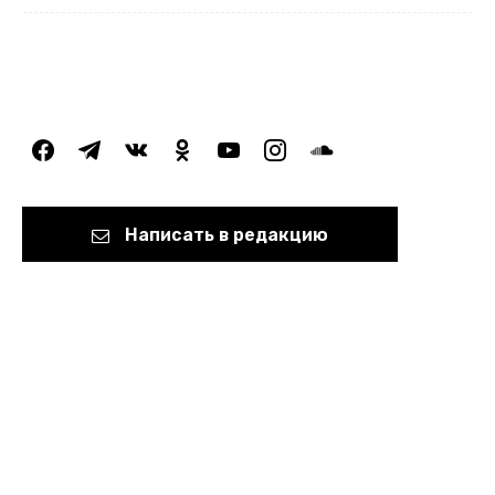
facebook
telegram
vkontakte
odnoklassniki
youtube
instagram
soundcloud
Написать в редакцию