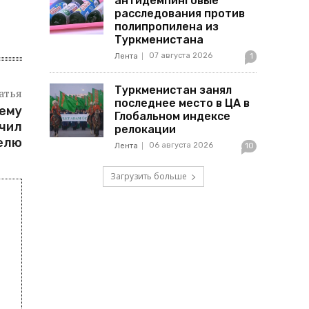
антидемпинговые
расследования против
полипропилена из
Туркменистана
07 августа 2026
Лента
1
Туркменистан занял
атья
последнее место в ЦА в
ему
Глобальном индексе
учил
релокации
делю
06 августа 2026
Лента
10
Загрузить больше