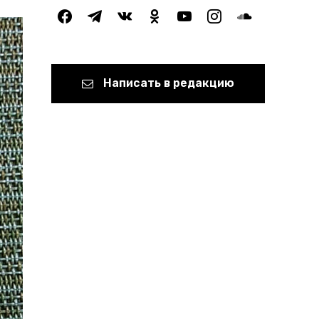
facebook
telegram
vkontakte
odnoklassniki
youtube
instagram
soundcloud
Написать в редакцию