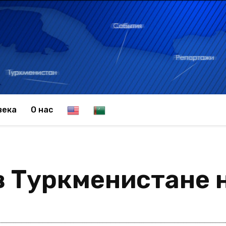
E
T
века
О нас
n
u
в Туркменистане н
g
r
l
k