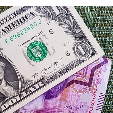
i
m
s
e
h
n
c
e