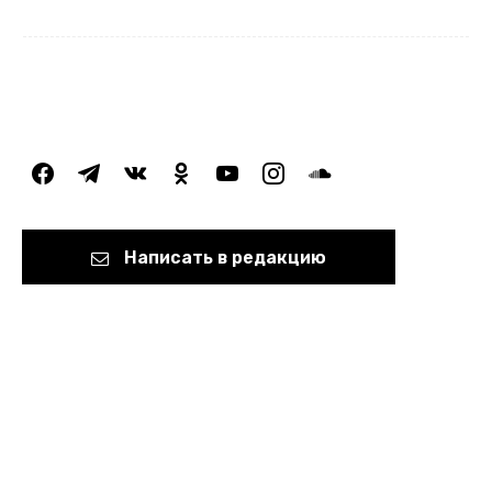
facebook
telegram
vkontakte
odnoklassniki
youtube
instagram
soundcloud
Написать в редакцию