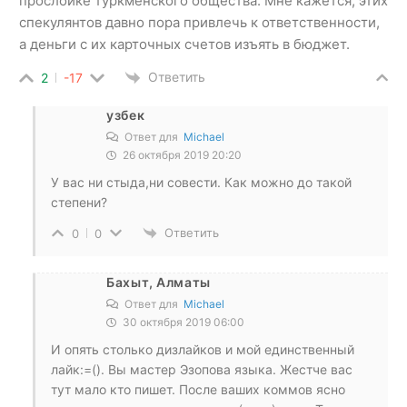
прослойке туркменского общества. Мне кажется, этих
спекулянтов давно пора привлечь к ответственности,
а деньги с их карточных счетов изъять в бюджет.
Ответить
2
-17
узбек
Ответ для
Michael
26 октября 2019 20:20
У вас ни стыда,ни совести. Как можно до такой
степени?
Ответить
0
0
Бахыт, Алматы
Ответ для
Michael
30 октября 2019 06:00
И опять столько дизлайков и мой единственный
лайк:=(). Вы мастер Эзопова языка. Жестче вас
тут мало кто пишет. После ваших коммов ясно