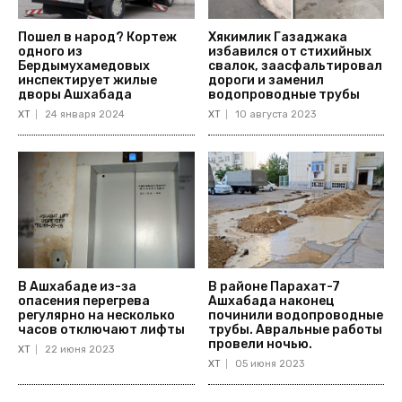
Пошел в народ? Кортеж
Хякимлик Газаджака
одного из
избавился от стихийных
Бердымухамедовых
свалок, заасфальтировал
инспектирует жилые
дороги и заменил
дворы Ашхабада
водопроводные трубы
ХТ
24 января 2024
ХТ
10 августа 2023
В Ашхабаде из-за
В районе Парахат-7
опасения перегрева
Ашхабада наконец
регулярно на несколько
починили водопроводные
часов отключают лифты
трубы. Авральные работы
провели ночью.
ХТ
22 июня 2023
ХТ
05 июня 2023