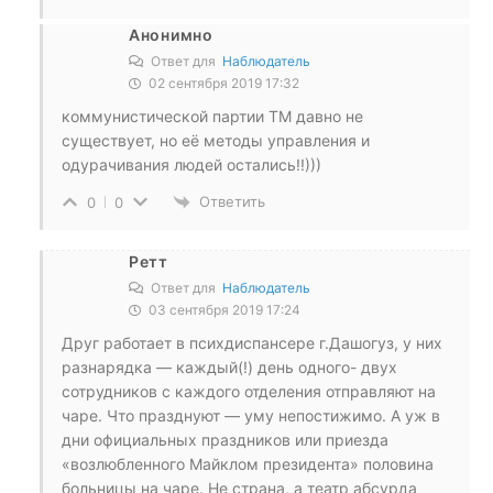
Анонимно
Ответ для
Наблюдатель
02 сентября 2019 17:32
коммунистической партии ТМ давно не
существует, но её методы управления и
одурачивания людей остались!!)))
Ответить
0
0
Ретт
Ответ для
Наблюдатель
03 сентября 2019 17:24
Друг работает в психдиспансере г.Дашогуз, у них
разнарядка — каждый(!) день одного- двух
сотрудников с каждого отделения отправляют на
чаре. Что празднуют — уму непостижимо. А уж в
дни официальных праздников или приезда
«возлюбленного Майклом президента» половина
больницы на чаре. Не страна, а театр абсурда