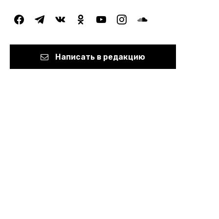
facebook
telegram
vkontakte
odnoklassniki
youtube
instagram
soundcloud
Написать в редакцию