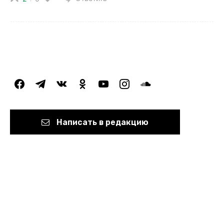
facebook
telegram
vkontakte
odnoklassniki
youtube
instagram
soundcloud
Написать в редакцию