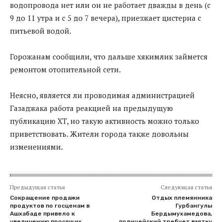
водопровода нет или он не работает дважды в день (с
9 до 11 утра и с 5 до 7 вечера), приезжает цистерна с
питьевой водой.
Горожанам сообщили, что дальше хякимлик займется
ремонтом отопительной сети.
Неясно, является ли проводимая администрацией
Газаджака работа реакцией на предыдущую
публикацию ХТ, но такую активность можно только
приветствовать. Жители города также довольны
изменениями.
Предыдущая статья
Следующая статья
Сокращение продажи
Отдых племянника
продуктов по госценам в
Гурбангулы
Ашхабаде привело к
Бердымухамедова,
увеличению просящих
полицейский требует взятку