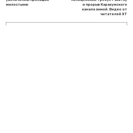
милостыню
и прорыв Каракумского
канала зимой. Видео от
читателей ХТ