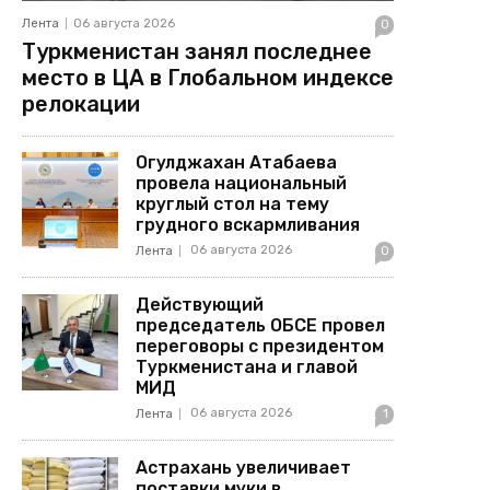
Лента
06 августа 2026
0
Туркменистан занял последнее
место в ЦА в Глобальном индексе
релокации
Огулджахан Атабаева
провела национальный
круглый стол на тему
грудного вскармливания
06 августа 2026
Лента
0
Действующий
председатель ОБСЕ провел
переговоры с президентом
Туркменистана и главой
МИД
06 августа 2026
Лента
1
Астрахань увеличивает
поставки муки в