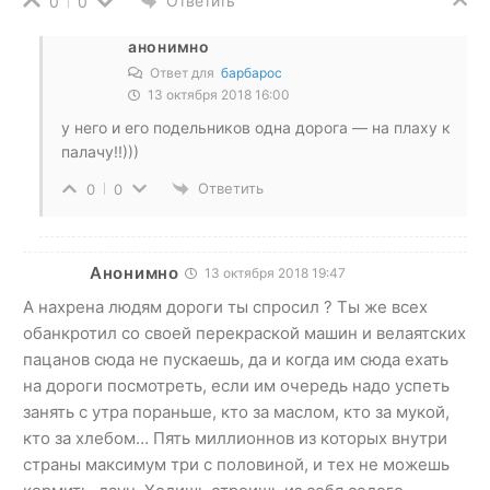
Ответить
0
0
анонимно
Ответ для
барбарос
13 октября 2018 16:00
у него и его подельников одна дорога — на плаху к
палачу!!)))
Ответить
0
0
Анонимно
13 октября 2018 19:47
А нахрена людям дороги ты спросил ? Ты же всех
обанкротил со своей перекраской машин и велаятских
пацанов сюда не пускаешь, да и когда им сюда ехать
на дороги посмотреть, если им очередь надо успеть
занять с утра пораньше, кто за маслом, кто за мукой,
кто за хлебом… Пять миллионнов из которых внутри
страны максимум три с половиной, и тех не можешь