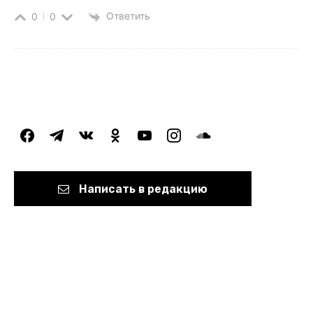
Ответить
0
0
facebook
telegram
vkontakte
odnoklassniki
youtube
instagram
soundcloud
Написать в редакцию