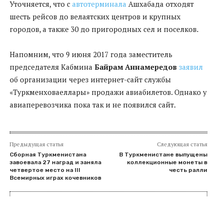
Уточняется, что с
автотерминала
Ашхабада отходят
шесть рейсов до велаятских центров и крупных
городов, а также 30 до пригородных сел и поселков.
Напомним, что 9 июня 2017 года заместитель
председателя Кабмина
Байрам Аннамередов
заявил
об организации через интернет-сайт службы
«Туркменховаеллары» продажи авиабилетов. Однако у
авиаперевозчика пока так и не появился сайт.
Предыдущая статья
Следующая статья
Сборная Туркменистана
В Туркменистане выпущены
завоевала 27 наград и заняла
коллекционные монеты в
четвертое место на III
честь ралли
Всемирных играх кочевников