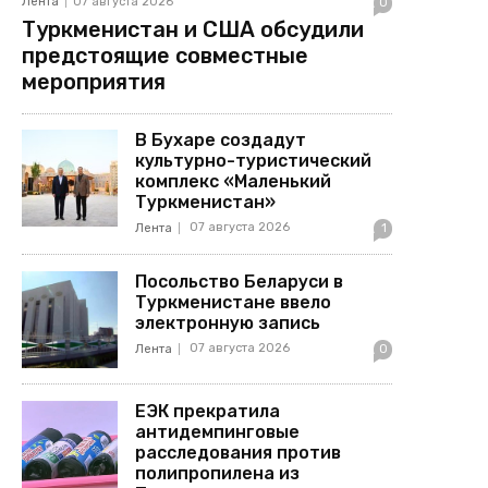
Лента
07 августа 2026
0
Туркменистан и США обсудили
предстоящие совместные
мероприятия
В Бухаре создадут
культурно-туристический
комплекс «Маленький
Туркменистан»
07 августа 2026
Лента
1
Посольство Беларуси в
Туркменистане ввело
электронную запись
07 августа 2026
Лента
0
ЕЭК прекратила
антидемпинговые
расследования против
полипропилена из