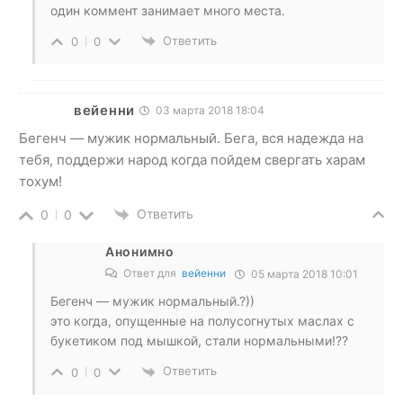
один коммент занимает много места.
Ответить
0
0
вейенни
03 марта 2018 18:04
Бегенч — мужик нормальный. Бега, вся надежда на
тебя, поддержи народ когда пойдем свергать харам
тохум!
Ответить
0
0
Анонимно
Ответ для
вейенни
05 марта 2018 10:01
Бегенч — мужик нормальный.?))
это когда, опущенные на полусогнутых маслах с
букетиком под мышкой, стали нормальными!??
Ответить
0
0