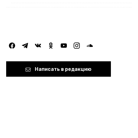
facebook
telegram
vkontakte
odnoklassniki
youtube
instagram
soundcloud
Написать в редакцию