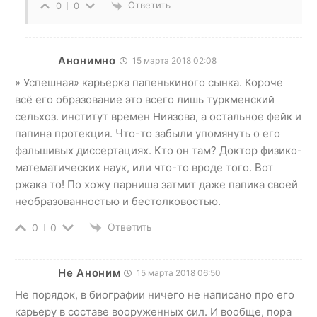
Ответить
0
0
Анонимно
15 марта 2018 02:08
» Успешная» карьерка папенькиного сынка. Короче
всё его образование это всего лишь туркменский
сельхоз. институт времен Ниязова, а остальное фейк и
папина протекция. Что-то забыли упомянуть о его
фальшивых диссертациях. Кто он там? Доктор физико-
математических наук, или что-то вроде того. Вот
ржака то! По хожу парниша затмит даже папика своей
необразованностью и бестолковостью.
Ответить
0
0
Не Аноним
15 марта 2018 06:50
Не порядок, в биографии ничего не написано про его
карьеру в составе вооруженных сил. И вообще, пора