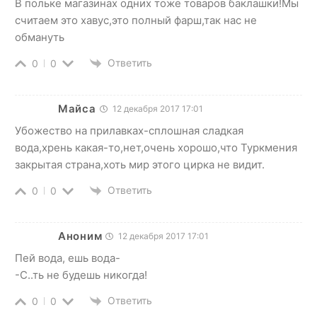
В польке магазинах одних тоже товаров баклашки!Мы
считаем это хавус,это полный фарш,так нас не
обмануть
Ответить
0
0
Майса
12 декабря 2017 17:01
Убожество на прилавках-сплошная сладкая
вода,хрень какая-то,нет,очень хорошо,что Туркмения
закрытая страна,хоть мир этого цирка не видит.
Ответить
0
0
Аноним
12 декабря 2017 17:01
Пей вода, ешь вода-
-С..ть не будешь никогда!
Ответить
0
0