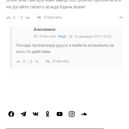
не ругайте своего вождя.Удачи всем!
Ответить
0
0
Анонимно
Ответ для
bega
15 декабря 2017 16:32
Походе пропаганда друга и майкла возымела на
кого-то действие
Ответить
0
0
facebook
telegram
vkontakte
odnoklassniki
youtube
instagram
soundcloud