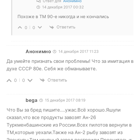
Ответ для
Анонимно
14 декабря 2017 00:32
Похоже в ТМ 90-е никогда и не кончались
Ответить
0
0
Анонимно
14 декабря 2017 11:23
Да умейте признать свои проблемы! Что за имитация в
духе СССР 80е. Себя же обманываете.
Ответить
0
0
bega
15 декабря 2017 08:19
Что Вы за бред пишите….ужас.Всё хорошо.Яшули
сказал,что все продукты завозят Ан-26
Туркменбашинские из России.Всех пилотов вернули в
ТМ,которые уехали.Также на Ан-2 рыбу завозят из
Эсенгулы.Там крупный завод построили.Проснитесь и