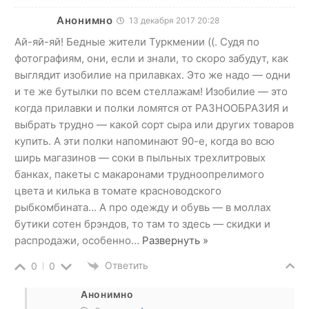
Анонимно
13 декабря 2017 20:28
Ай-яй-яй! Бедные жители Туркмении ((. Судя по
фотографиям, они, если и знали, то скоро забудут, как
выглядит изобилие на прилавках. Это же надо — одни
и те же бутылки по всем стеллажам! Изобилие — это
когда прилавки и полки ломятся от РАЗНООБРАЗИЯ и
выбрать трудно — какой сорт сыра или других товаров
купить. А эти полки напоминают 90-е, когда во всю
ширь магазинов — соки в пыльных трехлитровых
банках, пакеты с макаронами трудноопрелимого
цвета и килька в томате красноводского
рыбкомбината… А про одежду и обувь — в моллах
бутики сотен брэндов, то там то здесь — скидки и
распродажи, особенно
…
Развернуть »
Ответить
0
0
Анонимно