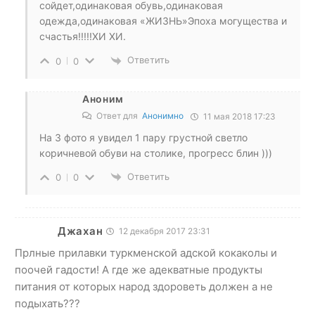
сойдет,одинаковая обувь,одинаковая
одежда,одинаковая «ЖИЗНЬ»Эпоха могущества и
счастья!!!!!ХИ ХИ.
Ответить
0
0
Аноним
Ответ для
Анонимно
11 мая 2018 17:23
На 3 фото я увидел 1 пару грустной светло
коричневой обуви на столике, прогресс блин )))
Ответить
0
0
Джахан
12 декабря 2017 23:31
Прлные прилавки туркменской адской кокаколы и
поочей гадости! А где же адекватные продукты
питания от которых народ здороветь должен а не
подыхать???