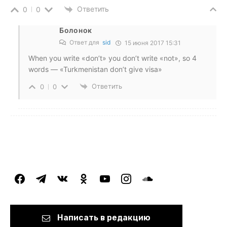
Ответить
0
0
Болонок
Ответ для
sid
15 июня 2017 15:31
When you write «don’t» you don’t write «not», so 4
words — «Turkmenistan don’t give visa»
Ответить
0
0
facebook
telegram
vkontakte
odnoklassniki
youtube
instagram
soundcloud
Написать в редакцию