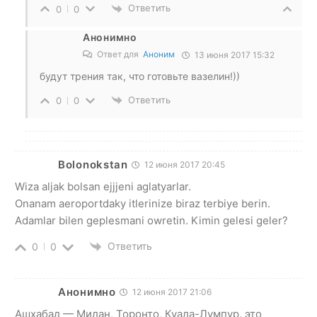
Ответить
0
0
Анонимно
Ответ для
Аноним
13 июня 2017 15:32
будут трения так, что готовьте вазелин!))
Ответить
0
0
Bolonokstan
12 июня 2017 20:45
Wiza aljak bolsan ejjjeni aglatyarlar.
Onanam aeroportdaky itlerinize biraz terbiye berin.
Adamlar bilen geplesmani owretin. Kimin gelesi geler?
Ответить
0
0
Анонимно
12 июня 2017 21:06
Ашхабад — Милан, Торонто, Куала-Лумпур, это