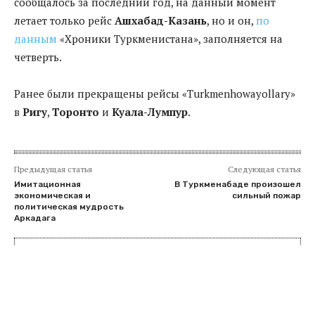
сообщалось за последний год, на данный момент
летает только рейс
Ашхабад-Казань
, но и он,
по
данным
«Хроники Туркменистана», заполняется на
четверть.
Ранее были прекращены рейсы «Turkmenhowayollary»
в
Ригу
,
Торонто
и
Куала-Лумпур
.
Предыдущая статья
Следующая статья
Имитационная
В Туркменабаде произошел
экономическая и
сильный пожар
политическая мудрость
Аркадага