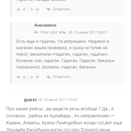
Ответить
0
0
Анонимно
Ответ для
алы
13 июня 2017 08:07
Есть еще и гадаган, т.е.запрещено. Недавно в
магазин зашла проверка, и сразу вступив на
порог, закричали «гадаган, гадаган, гадаган».
Боланок хов, гадаган. Гадаган. Гадаган. Биканун
(незаконно). Боланок, гадаган, биканун.
Ответить
0
0
guest
12 июня 2017 13:43
Про какие рейсы , вы ведете речь вообще ? Да , я
согласен , рейсы из Ашхабада , по направлению —
Казань ,Алматы, Куала-Лумпур(был когда-то),вот еще
Душанбе,Рига(была когда-то),про Торонто речи