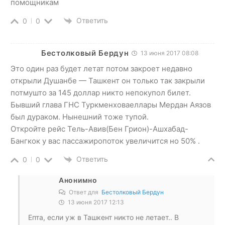
помощникам
Ответить
0
0
Бестолковый Бердун
13 июня 2017 08:08
Это один раз будет летат потом закроет недавно
открыли Душанбе — Ташкент он только так закрыли
потмушто за 145 доллар никто непокупол билет.
Бывший глава ГНС Туркменховаеллары Мердан Аязов
был дураком. Нынешний тоже тупой.
Откройте рейс Тель-Авив(Бен Грион)-Ашхабад-
Бангкок у вас пассажиропоток увеличится но 50% .
Ответить
0
0
Анонимно
Ответ для
Бестолковый Бердун
13 июня 2017 12:13
Епта, если уж в Ташкент никто не летает.. В