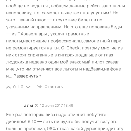
вообще не ведется , вобщем данные рейсы заполнены
наполовину, т.е. самолет вылетает полупустым ! Но
зато главный плюс — отсутствие билетов по
указанным направлениям! Но это еще половина беды
— из ТХоваеллары , уходят грамотные
пилоты,настоящие профессионалы,самолетный парк
не ремонтируется на т.н. C-Check, поэтому многие из
них стоят спрятанные в ангарах,подальше от глаз
людских,а недавно один мой знакомый пилот сказал
мне ,что им отменяют все льготы и надбавки,на фоне
и
…
Развернуть »
Ответить
0
0
алы
12 июня 2017 13:49
Ене раз повторяю виза надо отменит небутите
дибилом! Я 10 — леть пишу,что бы получит визу,это
болшая проблема, 98% отказ, какой дурак приедит эту