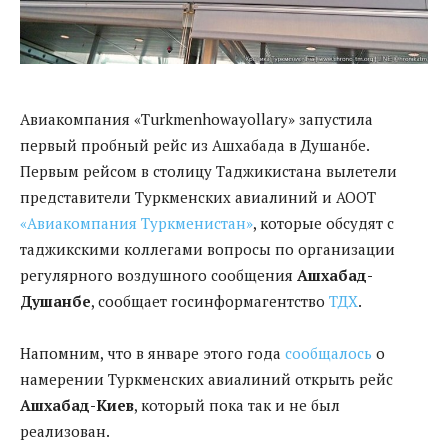
Авиакомпания «Turkmenhowayollary» запустила
первый пробный рейс из Ашхабада в Душанбе.
Первым рейсом в столицу Таджикистана вылетели
представители Туркменских авиалиний и АООТ
«Авиакомпания Туркменистан»
, которые обсудят с
таджикскими коллегами вопросы по организации
регулярного воздушного сообщения
Ашхабад-
Душанбе
, сообщает госинформагентство
ТДХ
.
Напомним, что в январе этого года
сообщалось
о
намерении Туркменских авиалиний открыть рейс
Ашхабад-Киев
, который пока так и не был
реализован.