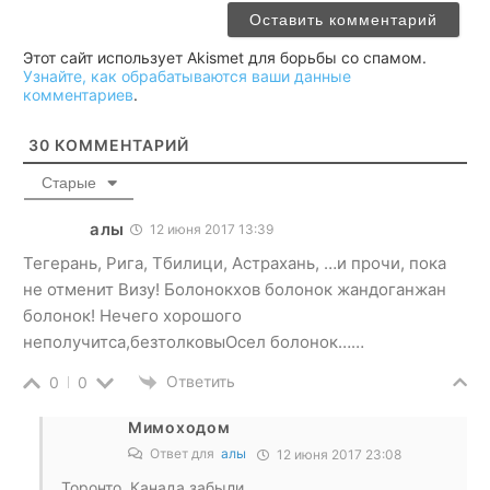
Этот сайт использует Akismet для борьбы со спамом.
Узнайте, как обрабатываются ваши данные
комментариев
.
30
КОММЕНТАРИЙ
Старые
алы
12 июня 2017 13:39
Тегерань, Рига, Тбилици, Астрахань, …и прочи, пока
не отменит Визу! Болонокхов болонок жандоганжан
болонок! Нечего хорошого
неполучитса,безтолковыОсел болонок……
Ответить
0
0
Мимоходом
Ответ для
алы
12 июня 2017 23:08
Торонто, Канада забыли.