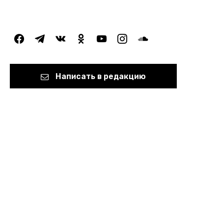
facebook
telegram
vkontakte
odnoklassniki
youtube
instagram
soundcloud
Написать в редакцию