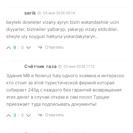
serik
05 мая 2026 06:14
beyleki dowleter vizany ayryn bizin watandashlar ucin
diyyarler, bizinkiler yalbaryp, yakaryp vizaly etdirdiler..
sheyle uly soygusi halkyna yokardakylaryn..
Ответить
9
0
Счётчик газа
05 мая 2026 17:12
Здания MB и Nowruz haly одного хозяина и интересно
кто стоит за этой туристической фирмой которая
собирает 240д с каждого без гарантий возвращения
этих денег в случае отказа и сам посол Турции
приезжает туда подписывать документы!
Ответить
3
0