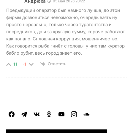
Андрюха
05 мая 2026 20:22
Предыдущий оператор был намного лучше, до этой
фирмы дозвониться невозможно, очередь взять ну
просто нереально, только через турагентства и
посредников, да и за круглую сумму, короче работают
как попало. Сплошная коррупция, мошенничество.
Как говорится рыба гниёт с головы, у них там куратор
бабло рубит, весь город знает его.
Ответить
11
-1
facebook
telegram
vkontakte
odnoklassniki
youtube
instagram
soundcloud