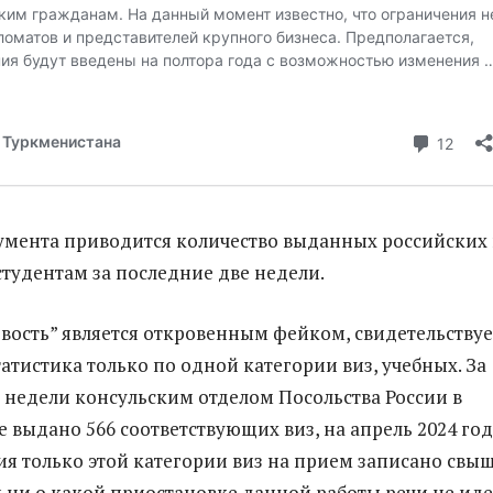
гумента приводится количество выданных российских 
тудентам за последние две недели.
овость” является откровенным фейком, свидетельствуе
атистика только по одной категории виз, учебных. За
 недели консульским отделом Посольства России в
 выдано 566 соответствующих виз, на апрель 2024 го
я только этой категории виз на прием записано свы
и ни о какой приостановке данной работы речи не иде