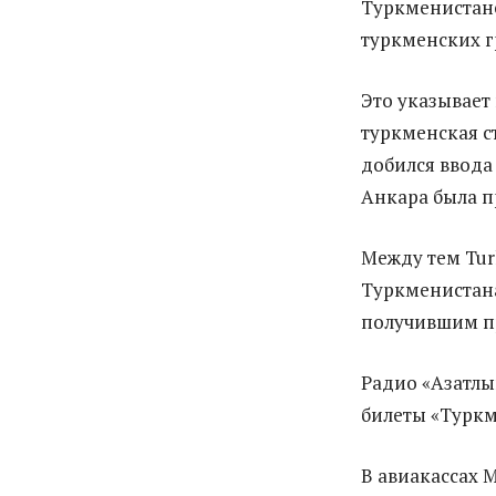
Туркменистан
туркменских гр
Это указывает
туркменская с
добился ввода
Анкара была п
Между тем Tur
Туркменистана
получившим пр
Радио «Азатл
билеты «Туркм
В авиакассах 