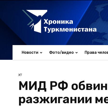
Новости
Фото/видео
Права чело
ХТ
МИД РФ обвин
разжигании м