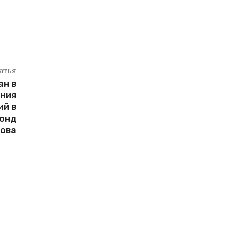
атья
ан в
ния
ий в
онд
ова