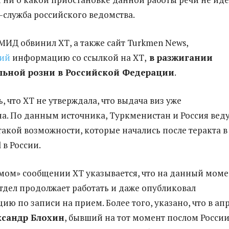
-служба российского ведомства.
 МИД обвинил ХТ, а также сайт Turkmen News,
ий
информацию со ссылкой на ХТ,
в разжигании
ьной розни в Российской Федерации
.
, что ХТ не утверждала, что выдача виз уже
а. По данным источника, Туркменистан и Россия вед
такой возможности, которые начались после теракта в
l в России.
мом» сообщении ХТ указывается, что на данный моме
тдел продолжает работать и даже опубликовал
ю по записи на прием. Более того, указано, что в ап
ксандр Блохин
, бывший на тот момент послом России