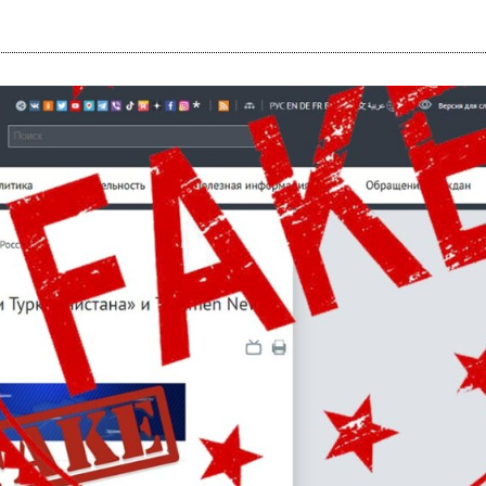
i
m
s
e
h
n
c
e