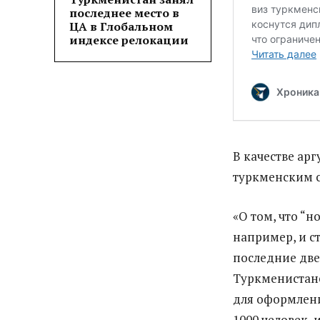
последнее место в
ЦА в Глобальном
индексе релокации
В качестве ар
туркменским с
«О том, что “н
например, и ст
последние две
Туркменистане
для оформлени
1000 человек, 