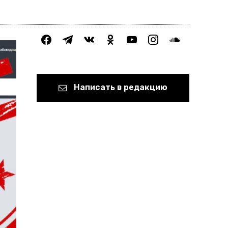
facebook
telegram
vkontakte
odnoklassniki
youtube
instagram
soundcloud
Написать в редакцию