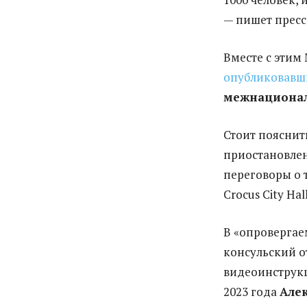
— пишет пресс
Вместе с этим
опубликовавш
межнационал
Стоит пояснить
приостановлен
переговоры о 
Crocus City Hal
В «опровергае
консульский о
видеоинструкци
2023 года
Але