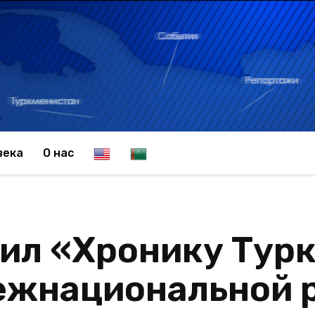
E
T
века
О нас
n
u
ил «Хронику Турк
g
r
ежнациональной р
l
k