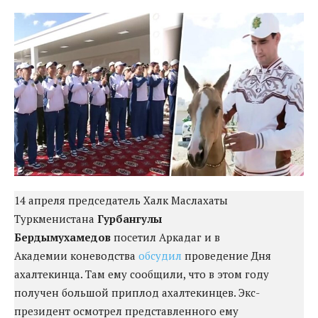
14 апреля председатель Халк Маслахаты
Туркменистана
Гурбангулы
Бердымухамедов
посетил Аркадаг и в
Академии коневодства
обсудил
проведение Дня
ахалтекинца. Там ему сообщили, что в этом году
получен большой приплод ахалтекинцев. Экс-
президент осмотрел представленного ему