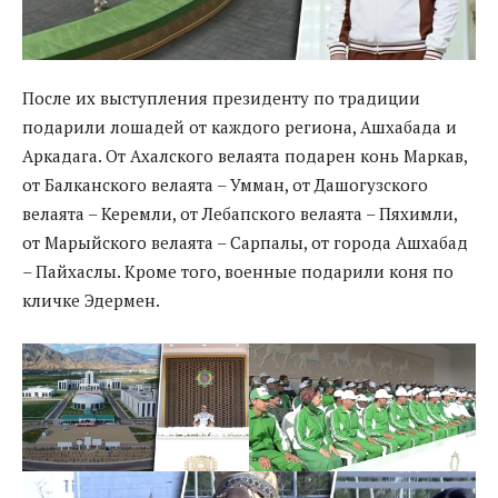
После их выступления президенту по традиции
подарили лошадей от каждого региона, Ашхабада и
Аркадага. От Ахалского велаята подарен конь Маркав,
от Балканского велаята – Умман, от Дашогузского
велаята – Керемли, от Лебапского велаята – Пяхимли,
от Марыйского велаята – Сарпалы, от города Ашхабад
– Пайхаслы. Кроме того, военные подарили коня по
кличке Эдермен.