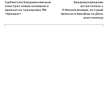
Гурбангулы Бердымухамедов
Бердымухамедовы
осмотрел новую конюшню и
встретились с
приехал на тренировку ФК
Р.Миннихановым, который
«Аркадаг»
приехал в Ашхабад на День
ахалтекинца