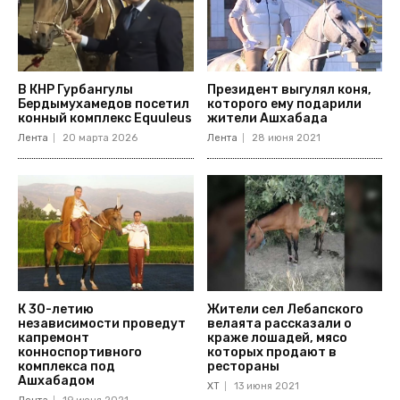
В КНР Гурбангулы
Президент выгулял коня,
Бердымухамедов посетил
которого ему подарили
конный комплекс Equuleus
жители Ашхабада
Лента
20 марта 2026
Лента
28 июня 2021
К 30-летию
Жители сел Лебапского
независимости проведут
велаята рассказали о
капремонт
краже лошадей, мясо
конноспортивного
которых продают в
комплекса под
рестораны
Ашхабадом
ХТ
13 июня 2021