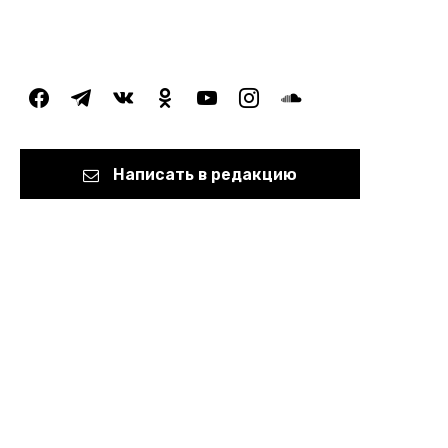
facebook
telegram
vkontakte
odnoklassniki
youtube
instagram
soundcloud
Написать в редакцию