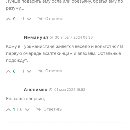
Лучше подарить ему осла или обезьяну, братья ему по
разуму…
Ответить
9
-1
Иммануил
30 апреля 2024 08:36
Кому в Туркменистане живется весело и вольготно? В
первую очередь ахалтекинцам и алабаям. Остальные
подождут.
Ответить
8
-1
Анонимно
01 мая 2024 15:53
Еншалла олерсин,
Ответить
1
0