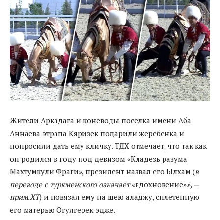
Жители Аркадага и коневоды поселка имени Аба
Аннаева этрапа Кяризек подарили жеребенка и
попросили дать ему кличку. ТДХ отмечает, что так как
он родился в году под девизом «Кладезь разума
Махтумкули Фраги», президент назвал его Ылхам (
в
переводе с туркменского означает
«вдохновение»
», —
прим.ХТ
) и повязал ему на шею аладжу, сплетенную
его матерью Огулгерек эдже.