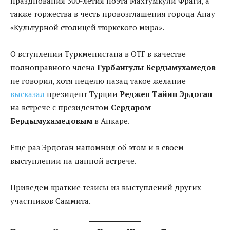
празднования 300-летия поэта Махтумкули Фраги, а
также торжества в честь провозглашения города Анау
«Культурной столицей тюркского мира».
О вступлении Туркменистана в ОТГ в качестве
полноправного члена
Гурбангулы Бердымухамедов
не говорил, хотя неделю назад такое желание
высказал
президент Турции
Реджеп Тайип Эрдоган
на встрече с президентом
Сердаром
Бердымухамедовым
в Анкаре.
Еще раз Эрдоган напомнил об этом и в своем
выступлении на данной встрече.
Приведем краткие тезисы из выступлений других
участников Саммита.