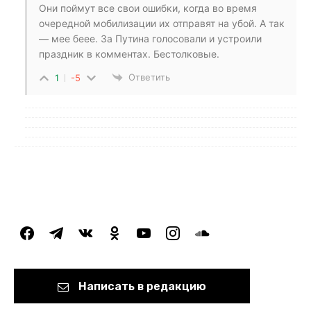
Они поймут все свои ошибки, когда во время
очередной мобилизации их отправят на убой. А так
— мее беее. За Путина голосовали и устроили
праздник в комментах. Бестолковые.
Ответить
1
-5
facebook
telegram
vkontakte
odnoklassniki
youtube
instagram
soundcloud
Написать в редакцию