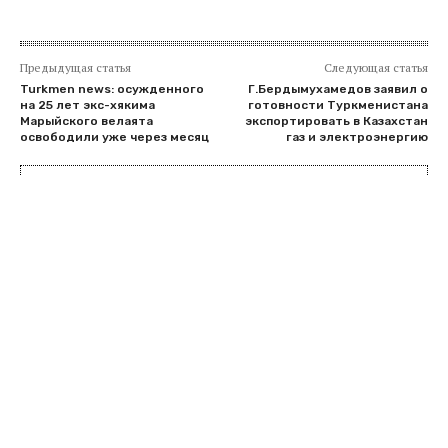
Предыдущая статья
Следующая статья
Turkmen news: осужденного
Г.Бердымухамедов заявил о
на 25 лет экс-хякима
готовности Туркменистана
Марыйского велаята
экспортировать в Казахстан
освободили уже через месяц
газ и электроэнергию