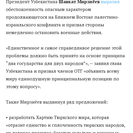
Президент Узбекистана
Шавкат Мирзиёев
выразил
обеспокоенность опасным характером
продолжающегося на Ближнем Востоке палестино-
израильского конфликта и призвал стороны
немедленно остановить военные действия.
«Единственное и самое справедливое решение этой
проблемы должно быть принято на основе принципа
“два государства для двух народов”», — заявил глава
Узбекистана и призвал членов ОТГ «объявить всему
миру единодушную принципиальную позицию по
этому вопросу».
Также Мирзиёев выдвинул ряд предложений:
• разработать Хартию Тюркского мира, которая
«отразит единство и сплоченность тюркских народов,
их великое прошлое, богатую культуру и исконные