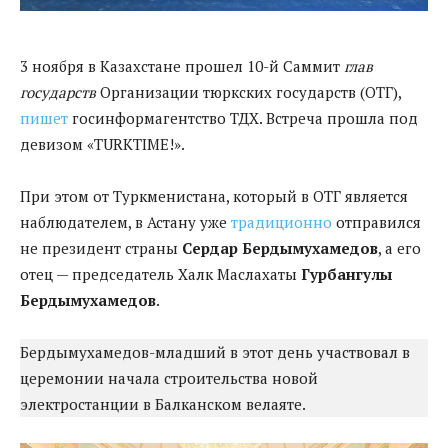
3 ноября в Казахстане прошел 10-й Саммит
глав
государств
Организации тюркских государств (ОТГ),
пишет
госинформагентство ТДХ. Встреча прошла под
девизом «TURKTIME!».
При этом от Туркменистана, который в ОТГ является
наблюдателем, в Астану уже
традиционно
отправился
не президент страны
Сердар Бердымухамедов
, а его
отец — председатель Халк Маслахаты
Гурбангулы
Бердымухамедов
.
Бердымухамедов-младший в этот день участвовал в
церемонии начала строительства новой
электростанции в Балканском велаяте.