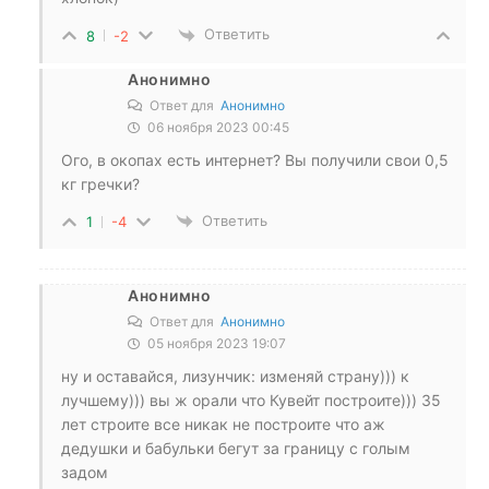
Ответить
8
-2
Анонимно
Ответ для
Анонимно
06 ноября 2023 00:45
Ого, в окопах есть интернет? Вы получили свои 0,5
кг гречки?
Ответить
1
-4
Анонимно
Ответ для
Анонимно
05 ноября 2023 19:07
ну и оставайся, лизунчик: изменяй страну))) к
лучшему))) вы ж орали что Кувейт построите))) 35
лет строите все никак не построите что аж
дедушки и бабульки бегут за границу с голым
задом