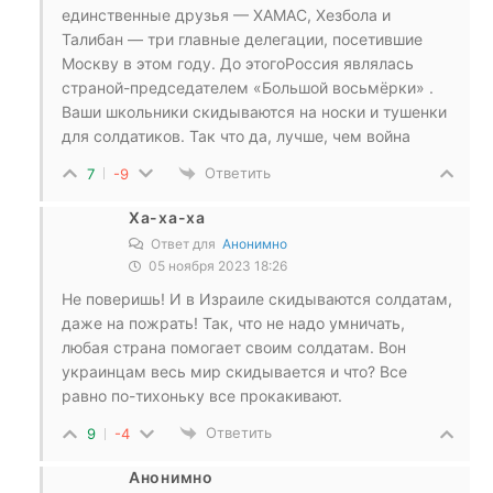
единственные друзья — ХАМАС, Хезбола и
Талибан — три главные делегации, посетившие
Москву в этом году. До этогоРоссия являлась
страной-председателем «Большой восьмёрки» .
Ваши школьники скидываются на носки и тушенки
для солдатиков. Так что да, лучше, чем война
Ответить
7
-9
Ха-ха-ха
Ответ для
Анонимно
05 ноября 2023 18:26
Не поверишь! И в Израиле скидываются солдатам,
даже на пожрать! Так, что не надо умничать,
любая страна помогает своим солдатам. Вон
украинцам весь мир скидывается и что? Все
равно по-тихоньку все прокакивают.
Ответить
9
-4
Анонимно