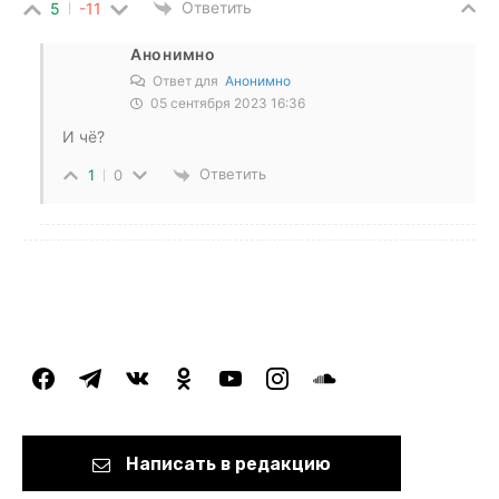
Ответить
5
-11
Анонимно
Ответ для
Анонимно
05 сентября 2023 16:36
И чё?
Ответить
1
0
facebook
telegram
vkontakte
odnoklassniki
youtube
instagram
soundcloud
Написать в редакцию