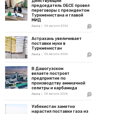
Действующий
председатель ОБСЕ провел
переговоры с президентом
Туркменистана и главой
МИД
06 августа 2026
Лента
1
Астрахань увеличивает
поставки муки в
Туркменистан
05 августа 2026
Лента
4
В Дашогузском
велаяте построят
предприятие по
производству аммиачной
селитры и карбамида
05 августа 2026
Лента
0
Узбекистан заметно
нарастил поставки газа из