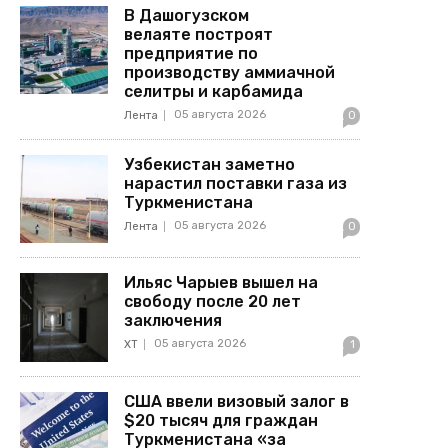
В Дашогузском
велаяте построят
предприятие по
производству аммиачной
селитры и карбамида
05 августа 2026
Лента
0
Узбекистан заметно
нарастил поставки газа из
Туркменистана
05 августа 2026
Лента
0
Ильяс Чарыев вышел на
свободу после 20 лет
заключения
05 августа 2026
ХТ
1
США ввели визовый залог в
$20 тысяч для граждан
Туркменистана «за