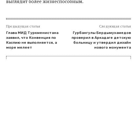
выглядит более жизнеспособным.
Предыдущая статья
Следующая статья
Глава МИД Туркменистана
Гурбангулы Бердымухамедов
заявил, что Конвенция по
проверил в Аркадаге детскую
Каспию не выполняется, а
больницу и утвердил дизайн
море мелеет
нового монумента