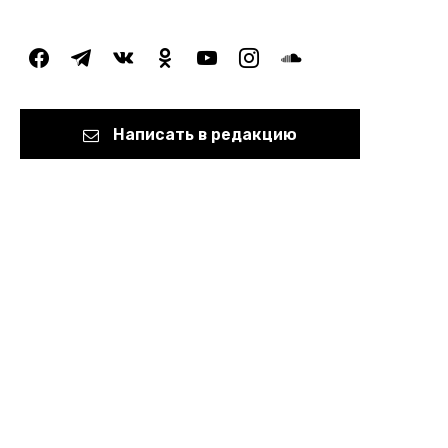
facebook
telegram
vkontakte
odnoklassniki
youtube
instagram
soundcloud
Написать в редакцию