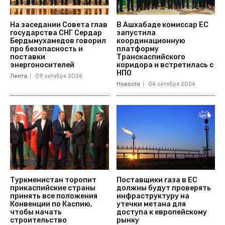
На заседании Совета глав
В Ашхабаде комиссар ЕС
государства СНГ Сердар
запустила
Бердымухамедов говорил
координационную
про безопасность и
платформу
поставки
Транскаспийского
энергоносителей
коридора и встретилась с
НПО
Лента
09 октября 2024
Новости
04 октября 2024
Туркменистан торопит
Поставщики газа в ЕС
прикаспийские страны
должны будут проверять
принять все положения
инфраструктуру на
Конвенции по Каспию,
утечки метана для
чтобы начать
доступа к европейскому
строительство
рынку