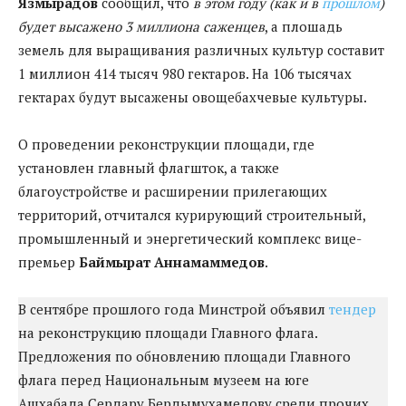
Язмырадов
сообщил, что
в этом году (как и в
прошлом
)
будет высажено 3 миллиона саженцев
, а плошадь
земель для выращивания различных культур составит
1 миллион 414 тысяч 980 гектаров. На 106 тысячах
гектарах будут высажены овощебахчевые культуры.
О проведении реконструкции площади, где
установлен главный флагшток, а также
благоустройстве и расширении прилегающих
территорий, отчитался курирующий строительный,
промышленный и энергетический комплекс вице-
премьер
Баймырат Аннамаммедов
.
В сентябре прошлого года Минстрой объявил
тендер
на реконструкцию площади Главного флага.
Предложения по обновлению площади Главного
флага перед Национальным музеем на юге
Ашхабада Сердару Бердымухамедову среди прочих