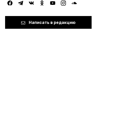
facebook
telegram
vkontakte
odnoklassniki
youtube
instagram
soundcloud
Написать в редакцию