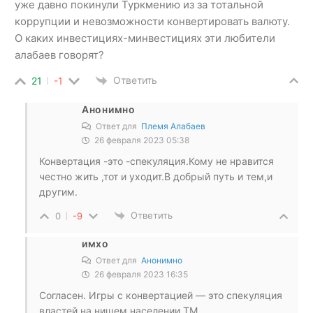
уже давно покинули Туркмению из за тотальной
коррупции и невозможности конвертировать валюту.
О каких инвестициях-минвестициях эти любители
алабаев говорят?
Ответить
21
-1
Анонимно
Ответ для
Племя Алабаев
26 февраля 2023 05:38
Конвертация -это -спекуляция.Кому не нравится
честно жить ,тот и уходит.В добрый путь и тем,и
другим.
Ответить
0
-9
имхо
Ответ для
Анонимно
26 февраля 2023 16:35
Согласен. Игры с конвертацией — это спекуляция
властей на нищем населении ТМ