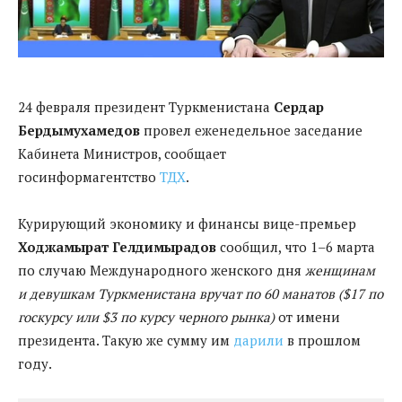
24 февраля президент Туркменистана
Сердар
Бердымухамедов
провел еженедельное заседание
Кабинета Министров, сообщает
госинформагентство
ТДХ
.
Курирующий экономику и финансы вице-премьер
Ходжамырат Гелдимырадов
сообщил, что 1–6 марта
по случаю Международного женского дня
женщинам
и девушкам Туркменистана вручат по 60 манатов ($17 по
госкурсу или $3 по курсу черного рынка)
от имени
президента. Такую же сумму им
дарили
в прошлом
году.