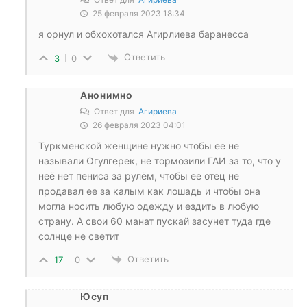
25 февраля 2023 18:34
я орнул и обхохотался Агирлиева баранесса
Ответить
3
0
Анонимно
Ответ для
Агириева
26 февраля 2023 04:01
Туркменской женщине нужно чтобы ее не
называли Огулгерек, не тормозили ГАИ за то, что у
неё нет пениса за рулём, чтобы ее отец не
продавал ее за калым как лошадь и чтобы она
могла носить любую одежду и ездить в любую
страну. А свои 60 манат пускай засунет туда где
солнце не светит
Ответить
17
0
Юсуп