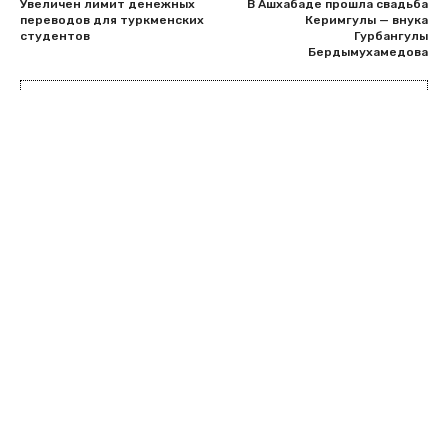
Увеличен лимит денежных
В Ашхабаде прошла свадьба
переводов для туркменских
Керимгулы — внука
студентов
Гурбангулы
Бердымухамедова